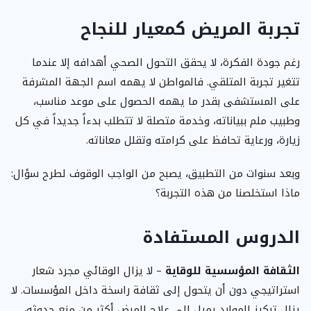
تجربة المريض كمعيار للنجاح
رغم جودة الفكرة، لا يحقق التحول الصحي أهدافه إلا عندما
تتغير تجربة المتلقي. فالمواطن لا يهمه اسم الجهة المشرفة
على المستشفى بقدر ما يهمه الحصول على موعد مناسب،
وطبيب ملم ببياناته، وخدمة متصلة لا تتطلب بدءاً جديداً في كل
زيارة، ورعاية تحافظ على كرامته وتقلل معاناته.
وبعد سنوات من التطبيق، يصبح من الواجب الوقوف لطرح سؤال:
ماذا استخلصنا من هذه التجربة؟
الدروس المستفادة
الثقافة المؤسسية للوقاية
– لا يزال الوقائي مجرد شعار
استراتيجي دون أن يتحول إلى ثقافة راسخة داخل المؤسسات. لا
يزال تركيز الموارد يميل إلى علاج المرض أكثر من منع حدوثه،