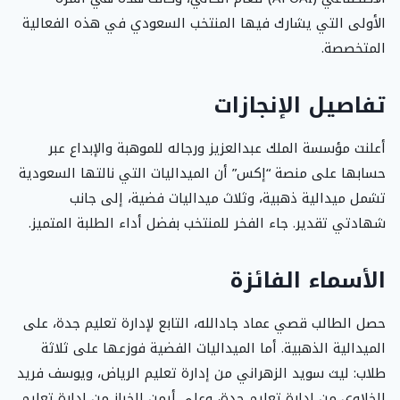
الأولى التي يشارك فيها المنتخب السعودي في هذه الفعالية
المتخصصة.
تفاصيل الإنجازات
أعلنت مؤسسة الملك عبدالعزيز ورجاله للموهبة والإبداع عبر
حسابها على منصة “إكس” أن الميداليات التي نالتها السعودية
تشمل ميدالية ذهبية، وثلاث ميداليات فضية، إلى جانب
شهادتي تقدير. جاء الفخر للمنتخب بفضل أداء الطلبة المتميز.
الأسماء الفائزة
حصل الطالب قصي عماد جادالله، التابع لإدارة تعليم جدة، على
الميدالية الذهبية. أما الميداليات الفضية فوزعها على ثلاثة
طلاب: ليث سويد الزهراني من إدارة تعليم الرياض، ويوسف فريد
الخلاوي من إدارة تعليم جدة، وعلي أيمن الخباز من إدارة تعليم