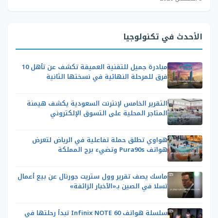
الأحدث في تكنولوجيا
مبادرة جميل للتقنية العميقة تكشف عن تأهل 10
فرق للمرحلة النهائية في نسختها الثانية
التقرير الخامس لإنترنت السعودية يكشف هيمنة
المتاجر المحلية على التسوق الإلكتروني
هواوي تطلق حملة تفاعلية في الرياض لتعرض
هواتف Pura90s وتضيء برج المملكة
ماسك يصف تقرير وول ستريت جورنال عن بيع أعمال
تسلا في الصين بـ«الأخبار الزائفة»
سلسلة هواتف Infinix NOTE 60 تبدأ رحلتها في