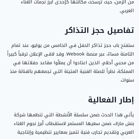
من الزمن، حيث ترسخت مكانتها كإحدى أبرز نجمات الغناء
العربي.
تفاصيل حجز التذاكر
ستفتح باب حجز تذاكر الحفل في الخامس من يوليو، عند تمام
الثامنة مساءً، عبر منصة Webook. وقد لاقى الإعلان ترقباً كبيراً
من محبي أحلام، الذين اعتادوا أن يملأوا مقاعد حفلاتها في
المملكة، نظراً للصلة الفنية المتينة التي تجمعهم بالفنانة منذ
سنوات.
إطار الفعالية
يأتي هذا الحدث ضمن سلسلة الأنشطة التي تنظمها شركة
بنش مارك، ضمن سعيها المستمر لاستقطاب أبرز نجوم الغناء
العربي وتقديم تجارب فنية تتميز بمعايير تنظيمية وإنتاجية