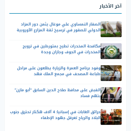
آخر الأخبار
الصقار النمساوي علي موغال يثمن دور المزاد
الدولي للصقور في ترسيخ ثقة المزارع الأوروبية
مكافحة المخدرات تطيح بمتورطين في ترويج
المخدرات في الجوف وجازان وجدة
وفود برنامج العمرة والزيارة يطلعون على مراحل
طباعة المصحف في مجمع الملك فهد
القبض على محافظ صلاح الدين السابق “أبو مازن”
بتهم فساد
حرائق الغابات في إسبانيا: 4 آلاف هكتار تحترق جنوب
البلاد والرياح تعرقل جهود الإطفاء