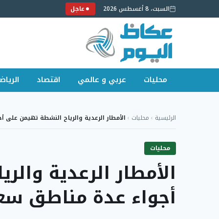
السبت، 8 أغسطس 2026
عاجل
محليات
عربي و عالمي
اقتصاد
الرياض
لتجاوز
لى
الرئيسية
›
محليات
›
الأمطار الرعدية والرياح النشطة تهيمن على أ
لمحتوى
محليات
الأمطار الرعدية والر
أجواء عدة مناطق سع