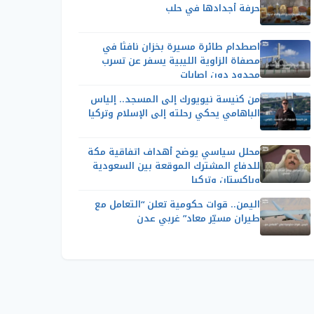
حرفة أجدادها في حلب
اصطدام طائرة مسيرة بخزان نافثا في
مصفاة الزاوية الليبية يسفر عن تسرب
محدود دون إصابات
من كنيسة نيويورك إلى المسجد.. إلياس
الباهامي يحكي رحلته إلى الإسلام وتركيا
محلل سياسي يوضح أهداف اتفاقية مكة
للدفاع المشترك الموقعة بين السعودية
وباكستان وتركيا
اليمن.. قوات حكومية تعلن “التعامل مع
طيران مسيّر معاد” غربي عدن