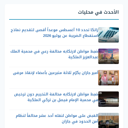
الأحدث في محليات
زاتكا تحدد 10 أغسطس موعداً أقصى لتقديم نماذج
استقطاع الضريبة عن يوليو 2026
ضبط مواطن لارتكابه مخالفة رعي في محمية الملك
عبدالعزيز الملكية
أمير جازان يكرّم ثلاثة متبرعين بأعضاء لإنقاذ مرضى
ضبط مواطن لارتكابه مخالفة التخييم دون ترخيص
في محمية الإمام فيصل بن تركي الملكية
القبض على مواطن لنقله أحد عشر مخالفاً لنظام
أمن الحدود في جازان