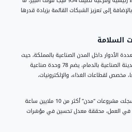
كما تم إبرام خمسة عقود لإنشاء محطات كهرباء رئيسية وفرعية تضيف 934 ميجا فولت أمبير، ما
لحالية، بالإضافة إلى تعزيز الشبكات القائمة بزيادة قدرها
ت السلامة
انع متعددة الأدوار داخل المدن الصناعية بالمملكة، حيث
تم إنشاء مبنى مكوّن من ثمانية طوابق في المدينة الصناعية بالدمام، يضم 78 وحدة صناعية
حتها بين 156 و251 مترًا مربعًا، مخصص لقطاعات الغذاء، والإلكترونيات،
من ناحية السلامة التشغيلية وإدارة المشاريع، سجلت مشروعات “مدن” أكثر من 10 ملايين ساعة
قف في العمل، محققة معدل تحسين في مؤشرات