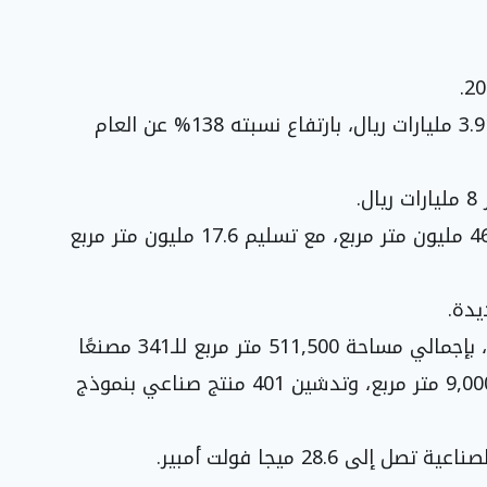
• القيمة الإجمالية للمشروعات المكتملة بلغت 3.91 مليارات ريال، بارتفاع نسبته 138% عن العام
.
• مساحة الأراضي الصناعية تحت التطوير تفوق 46 مليون متر مربع، مع تسليم 17.6 مليون متر مربع
يدة.
• تم تنفيذ 845 مصنعًا جاهزًا لدعم رواد الأعمال، بإجمالي مساحة 511,500 متر مربع للـ341 مصنعًا
الأولى، بالإضافة إلى 60 مصنعًا أخرى بمساحة 9,000 متر مربع، وتدشين 401 منتج صناعي بنموذج
 28.6 ميجا فولت أمبير.