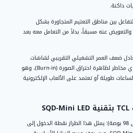
ت داكنة.
التفاعل بين مناطق التعتيم المتجاورة بشكل
والتعويض عنه مسبقاً، بدلاً من التعامل معه بعد
نّف يصل إلى 60,000 ساعة: يعادل ضعف العمر التشغيلي التقريبي لشاشات
OLED البالغ نحو 30,000 ساعة، مع عدم وجود أي مخاطر لظاهرة احتراق الصورة (Burn-in)، وهو
اعات طويلة أو تعتمد على الألعاب الإلكترونية
تلفزيون C7L بتقنية SQD-Mini LED (من 65 إلى 98 بوصة): يمثل هذا الطراز نقطة الدخول إلى