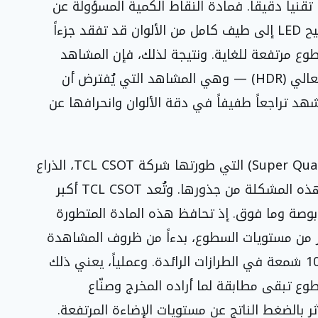
 تقنياً دقيقاً. فمادة النقاط الكمية المسؤولة عن
تحويل الإضاءة الخلفية الزرقاء الصادرة من مصابيح LED إلى طيف كامل من الألوان قد تفقد جزءاً
ع مرتفعة للغاية. ونتيجة لذلك، فإن المشاهد
الأكثر إبهاراً ضمن محتوى النطاق الديناميكي العالي (HDR) — وهي المشاهد التي يُفترض أن
 تراجعاً طفيفاً في دقة الألوان وانحرافها عن
وتعالج مادة النقاط الكمية الفائقة (Super Quantum Dot) التي طورتها شركة TCL CSOT، الذراع
المتخصصة في تصنيع الشاشات التابعة لـTCL، هذه المشكلة من جذورها. وتُعد TCL CSOT أكبر
صنّع في العالم لشاشات التلفزيون بقياس 85 بوصة وما فوق. إذ تحافظ هذه المادة المتطورة
ر من مستويات السطوع، بدءاً من ظروف المشاهدة
اليومية المعتادة ووصولاً إلى سطوع يبلغ 10,000 شمعة في الطرازات الرائدة. وعملياً، يعني ذلك
وع تبقى مطابقة لما أراده المخرج وصنّاع
ثر بالضغط الناتج عن مستويات الإضاءة المرتفعة.