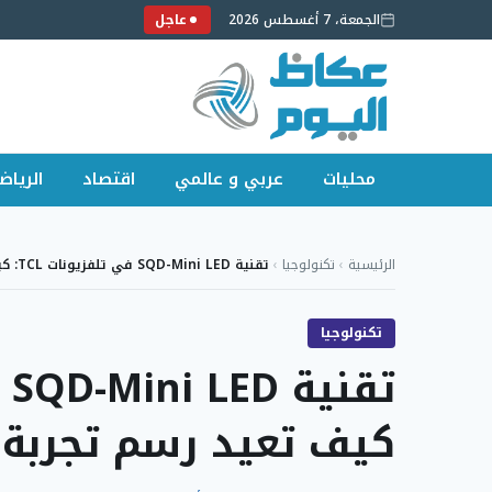
الجمعة، 7 أغسطس 2026
عاجل
محليات
عربي و عالمي
اقتصاد
الرياض
لتجاوز
لى
الرئيسية
›
تكنولوجيا
›
تقنية SQD-Mini LED في تلفزيونات TCL: كيف تعيد…
لمحتوى
تكنولوجيا
كيف تعيد رسم تجربة 