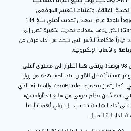
مجموعة أجهزة التلفزيون المزودة بتقنية SQD-Mini LED، حيث يوفر جميع المزايا الأساسية
الكمية الفائقة، وتقنيات التعتيم الموضعي
المتقدمة، والتحكم بالهالة الضوئية. كما يأتي مزوداً بلوحة عرض بمعدل تحديث أصلي يبلغ 144
هرتز، إلى جانب مُسرّع الألعاب (Game Accelerator) الذي يدعم معدلات تحديث متغيرة تصل إلى
 مع دعم كامل لمنافذ HDMI 2.1. ويُعد خياراً متكاملاً للأسر التي تبحث عن أداء عرض من
ياضة والألعاب الإلكترونية.
تلفزيون C8L بتقنية SQD-Mini LED (من 65 إلى 98 بوصة): يرتقي هذا الطراز إلى مستوى أعلى
يده بلوحة WHVA 2.0 Ultra التي توفر اتساقاً أفضل للألوان عند المشاهدة من زوايا
مختلفة، إلى جانب بنية محسّنة للتعتيم الموضعي. كما يتميز بتصميم Virtually ZeroBorder الذي
ي، فضلاً عن نظام صوتي من «بانغ آند أولفسن».
اتها على أداء الشاشة فحسب، بل تولي أهمية أيضاً
 الداخلية للمنزل.