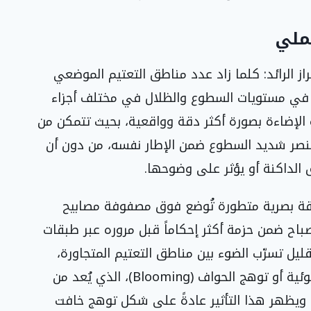
عملي
ي الطراز الرائد: كلما زاد عدد مناطق التعتيم الموضعي
 في مستويات السطوع والظلال في مختلف أجزاء
الإضاءة بصورة أكثر دقة وواقعية، بحيث تتمكن من
صر شديد السطوع ضمن الإطار نفسه، من دون أن
 الداكنة أو يؤثر على وضوحها.
قة بصرية متطورة تُوضع فوق مصفوفة مصابيح
مصباح ضمن حزمة أكثر إحكاماً قبل مروره عبر طبقات
يل تسرّب الضوء بين مناطق التعتيم المتجاورة،
وهو السبب الرئيسي لما يُعرف بتأثير الهالة الضوئية أو توهج الحواف (Blooming)، الذي يُعد من
كثر الملاحظات شيوعاً على شاشات Mini LED. ويظهر هذا التأثير عادةً على شكل توهج خافت