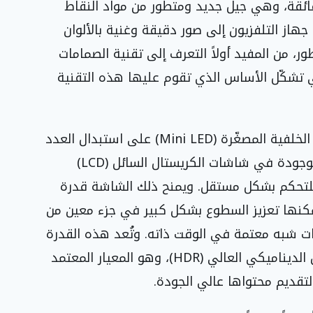
الكمية الفائقة، وهي جيل جديد ومتطور من مواد النقاط
هاز التلفزيون إلى صور دقيقة وغنية بالألوان
ر، من المفيد أولاً التعرف إلى تقنية الصمامات
الباعثة للضوء المصغّرة (Mini LED) التي تشكّل الأساس الذي تقوم عليها هذه التقنية
تعتمد أجهزة التلفزيون المزودة بتقنية الإضاءة الخلفية المصغّرة (Mini LED) على استبدال العدد
المحدود من وحدات الإضاءة الخلفية الكبيرة الموجودة في شاشات الكريستال السائل (LCD)
لة للتحكم بشكل مستقل. ويمنح ذلك الشاشة قدرة
مكنها تعزيز السطوع بشكل كبير في جزء معين من
ت شبه معتمة في الوقت ذاته. وتُعد هذه القدرة
الجوهرية الأساس الذي يحدد جودة أداء النطاق الديناميكي العالي (HDR)، وهو المعيار المعتمد
 لتقديم محتواها عالي الجودة.