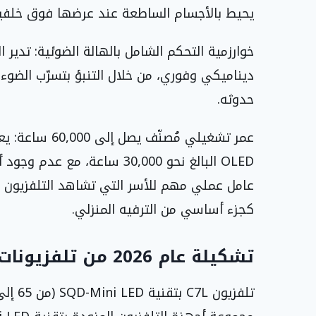
يحيط بالأجسام الساطعة عند عرضها فوق خلفيا
خوارزمية التحكم الشامل بالهالة الضوئية: تدير 
ديناميكي وفوري، من خلال التنبؤ بتسرّب الضوء 
حدوثه.
عمر تشغيلي مُص
عامل عملي مهم للأسر التي تشاهد التلفزيون لس
كجزء أساسي من الترفيه المنزلي.
تشكيلة عام 2026 من تلفزيونات TCL بتقنية SQD-Mini LED