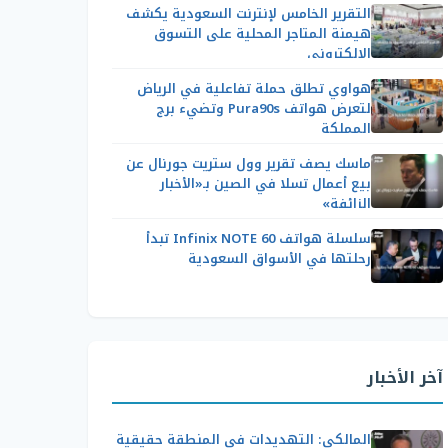
التقرير الخامس لإنترنت السعودية يكشف
هيمنة المتاجر المحلية على التسوق
الإلكتروني
هواوي تطلق حملة تفاعلية في الرياض
لتعرض هواتف Pura90s وتضيء برج
المملكة
ماسك يصف تقرير وول ستريت جورنال عن
بيع أعمال تسلا في الصين بـ«الأخبار
الزائفة»
سلسلة هواتف Infinix NOTE 60 تبدأ
رحلتها في الأسواق السعودية
آخر الأخبار
المالكي: التهديدات في المنطقة حقيقية