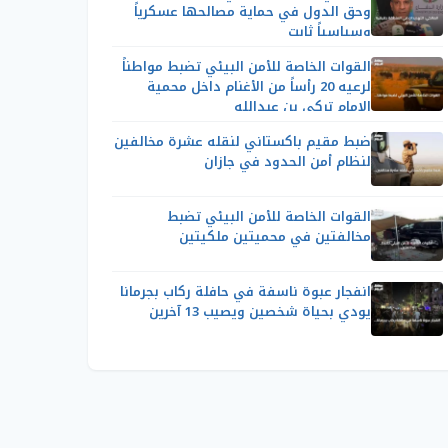
وحق الدول في حماية مصالحها عسكرياً
وسياسياً ثابت
القوات الخاصة للأمن البيئي تضبط مواطناً
لرعيه 20 رأساً من الأغنام داخل محمية
الإمام تركي بن عبدالله
ضبط مقيم باكستاني لنقله عشرة مخالفين
لنظام أمن الحدود في جازان
القوات الخاصة للأمن البيئي تضبط
مخالفتين في محميتين ملكيتين
انفجار عبوة ناسفة في حافلة ركاب بجرمانا
يودي بحياة شخصين ويصيب 13 آخرين