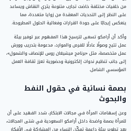
من خلفيات مختلفة خاضت تجارب متنوعة يثري النقاش ويساعد
على النظر إلى التحديات المعقدة من زوايا متعددة، مما
ينعكس إيجابًا على جودة القرارات وفعالية الحلول المطروحة.
وأكد أن أرامكو تسعى لترسيخ هذا المفهوم عبر توفير بيئة
عمل تتيح وصولًا عادلًا للفرص والموارد، مدعومة بتدريب وورش
عمل متخصصة، مثل «برنامج ميشيغان روس للإنصاف والشمول»،
إلى جانب تنظيم ندوات إلكترونية وحضورية تعزز ثقافة العمل
المؤسسي الشامل.
بصمة نسائية في حقول النفط
والبحوث
وعن إسهامات المرأة في مجالات الابتكار، شدد الفهيد على أن
للمرأة بصمة واضحة داخل أرامكو السعودية في شتى المجالات،
بعد تطوير بيئة داعمة تمكّن النساء من المشاركة في الأفكار