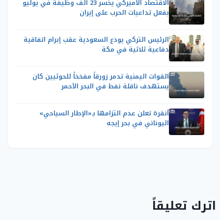
الاقتصاد الأميركي يخسر 23 ألف وظيفة في يوليو
بفعل تداعيات الحرب على إيران
الرئيس التركي يودع السعودية عقب إبرام اتفاقية
دفاعية ثلاثية في مكة
القوات اليمنية تدمر زورقاً مفخخاً للحوثيين كان
يستهدف ناقلة نفط في البحر الأحمر
أنقرة تعلن عدم التزامها بـ«الإطار السياحي»
اليوناني في بحر إيجه
اترك تعليقاً