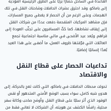
القاعدة في الساحل حصارًا بريًا على الطرق الرئيسية المؤدية
إلى باماكو. وقد احترق عشرات الحافلات وشاحنات النقل في تلك
الهجمات. وعلى الرغم من أن الحصار لا يغطي جميع المسارات،
فإن مشاهد المركبات المتفحمة دفعت عددًا من شركات النقل
إلى إيقاف نشاطها، كما حُثّ المسافرون على تجنّب العودة إلى
قراهم. ويُعد عيد الأضحى في مالي مناسبة اجتماعية تجمع
العائلات التي فرّقتها ظروف العمل، ما أضفى على هذا العيد
بُعدًا إنسانيًا إضافيًا.
تداعيات الحصار على قطاع النقل
والاقتصاد
تحولت محطات الحافلات في باماكو، التي كانت تعج بالحركة، إلى
هدوءٍ شبه كامل، سواء بسبب الوضع الأمني المتدهور أو نقص
الوقود الذي أثر سلبًا على قطاع النقل. وأوضح صاحب وكالة سفر
محلية، رافضًا الكشف عن هويته، أن الشركات لا تعاني فقط من