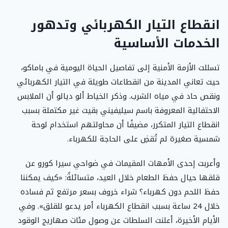
انقطاع التيار الكهربائي وتدهور
الخدمات الأساسية
تسللت الأزمة الأمنية إلى تفاصيل الحياة اليومية في باماكو،
حيث تعاني المدينة من انقطاعات طويلة في التيار الكهربائي
ونقص حاد في مياه الشرب. وذكر الخياط ألو ديالو أن الملابس
الاحتفالية المعروفة باسم سيليفيني بقيت غير مكتملة بسبب
انقطاع التيار المتكرر، مضيفًا أن محاولتهم استخدام لوحة
شمسية صغيرة لم تُقضِ على الحاجة للكهرباء.
وأعربت إحدى الأمهات المقيمات في ضواحي سيرا كورو عن
قلقها حيال حفظ الطعام خلال العيد، متسائلةً: «كيف يمكننا
حفظ اللحم دون كهرباء؟ شراء خروف بسعر مرتفع ثم فساده
خلال 24 ساعة بسبب انقطاع الكهرباء أمر يدعو للقلق». وفي
الأيام الأخيرة، أعلنت السلطات عن وصول مئات صهاريج الوقود