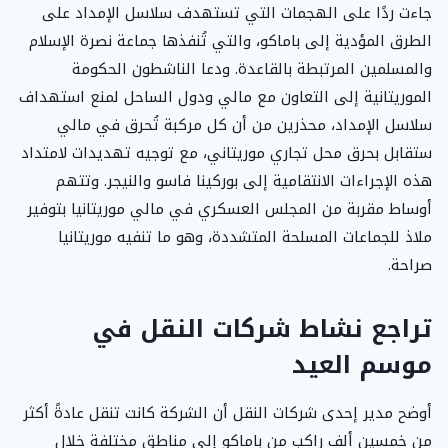
جاءت ردًا على الهجمات التي تستهدف سلاسل الإمداد على
الطرق المؤدية إلى باماكو، والتي تُنفذها جماعة نصرة الإسلام
والمسلمين المرتبطة بالقاعدة. ودعا الناشطون الحكومة
الموريتانية إلى التعاون مع مالي ودول الساحل لمنع استهداف
سلاسل الإمداد، محذرين من أن كل مركبة تُحرق في مالي
ستقابل بحرق محل تجاري موريتاني، مع توجيه تهديدات لامتداد
هذه الإجراءات الانتقامية إلى بوركينا فاسو والنيجر. وتتهم
أوساط مقربة من المجلس العسكري في مالي موريتانيا بتوفير
ملاذ للجماعات المسلحة المتشددة، وهو ما تنفيه موريتانيا
صراحة.
تراجع نشاط شركات النقل في
موسم العيد
أوضح مدير إحدى شركات النقل أن الشركة كانت تنقل عادةً أكثر
من خمسين ألف راكب من باماكو إلى مناطق مختلفة خلال