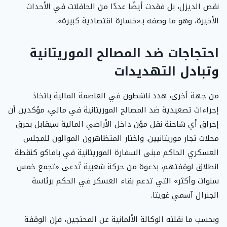
نقص الديزل، بل فقدت أيضًا عددًا من الحافلات في الأحداث
الأخيرة، وهو ما وصفه بـ«خسارة اقتصادية كبيرة».
احتجاجات ضد المصالح الموريتانية
وتبادل التهديدات
من جهة أخرى، هدد ناشطون في العاصمة المالية باتخاذ
إجراءات تصعيدية ضد المصالح الموريتانية في مالي، مؤكدين أن
إحراق أي شاحنة نقل مؤن داخل الأراضي المالية سيقابل بحرق
محلات تجار موريتانيين. واختار المتظاهرون الموالون للمجلس
العسكري الحاكم مبنى السفارة الموريتانية في باماكو كنقطة
انطلاق لوقفتهم، بدعوة من حركة شعبية تُدعى «تجمع خمس
سنوات وأكثر» التي تدعم بقاء العسكر في الحكم برئاسة
الجنرال آسمي غويتا.
وبحسب ما نقلته الوكالة الألمانية عن المحتجين، فإن الوقفة