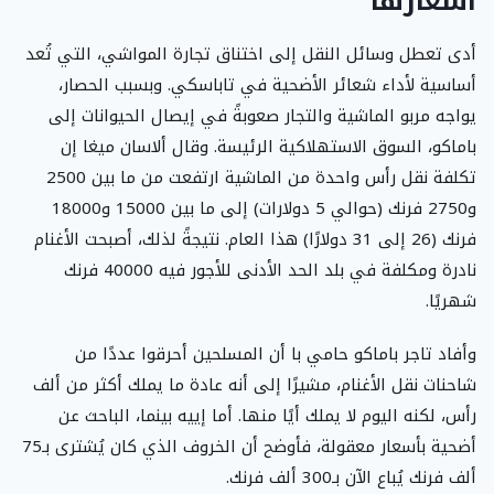
أسعارها
أدى تعطل وسائل النقل إلى اختناق تجارة المواشي، التي تُعد
أساسية لأداء شعائر الأضحية في تاباسكي. وبسبب الحصار،
يواجه مربو الماشية والتجار صعوبةً في إيصال الحيوانات إلى
باماكو، السوق الاستهلاكية الرئيسة. وقال ألاسان ميغا إن
تكلفة نقل رأس واحدة من الماشية ارتفعت من ما بين 2500
و2750 فرنك (حوالي 5 دولارات) إلى ما بين 15000 و18000
فرنك (26 إلى 31 دولارًا) هذا العام. نتيجةً لذلك، أصبحت الأغنام
نادرة ومكلفة في بلد الحد الأدنى للأجور فيه 40000 فرنك
شهريًا.
وأفاد تاجر باماكو حامي با أن المسلحين أحرقوا عددًا من
شاحنات نقل الأغنام، مشيرًا إلى أنه عادة ما يملك أكثر من ألف
رأس، لكنه اليوم لا يملك أيًا منها. أما إييه بينما، الباحث عن
أضحية بأسعار معقولة، فأوضح أن الخروف الذي كان يُشترى بـ75
ألف فرنك يُباع الآن بـ300 ألف فرنك.