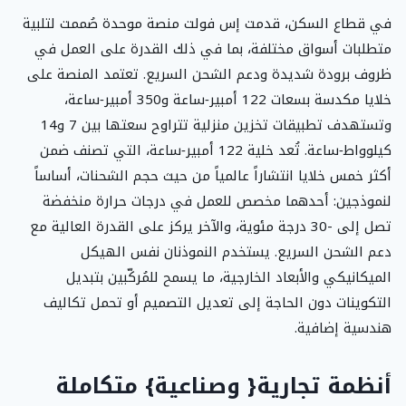
في قطاع السكن، قدمت إس فولت منصة موحدة صُممت لتلبية
متطلبات أسواق مختلفة، بما في ذلك القدرة على العمل في
ظروف برودة شديدة ودعم الشحن السريع. تعتمد المنصة على
خلايا مكدسة بسعات 122 أمبير‑ساعة و350 أمبير‑ساعة،
وتستهدف تطبيقات تخزين منزلية تتراوح سعتها بين 7 و14
كيلوواط‑ساعة. تُعد خلية 122 أمبير‑ساعة، التي تصنف ضمن
أكثر خمس خلايا انتشاراً عالمياً من حيث حجم الشحنات، أساساً
لنموذجين: أحدهما مخصص للعمل في درجات حرارة منخفضة
تصل إلى -30 درجة مئوية، والآخر يركز على القدرة العالية مع
دعم الشحن السريع. يستخدم النموذنان نفس الهيكل
الميكانيكي والأبعاد الخارجية، ما يسمح للمُركّبين بتبديل
التكوينات دون الحاجة إلى تعديل التصميم أو تحمل تكاليف
هندسية إضافية.
أنظمة تجارية{ وصناعية} متكاملة