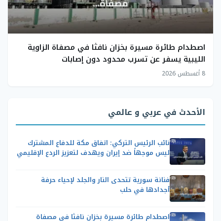
اصطدام طائرة مسيرة بخزان نافثا في مصفاة الزاوية
الليبية يسفر عن تسرب محدود دون إصابات
8 أغسطس 2026
الأحدث في عربي و عالمي
نائب الرئيس التركي: اتفاق مكة للدفاع المشترك
ليس موجهاً ضد إيران ويهدف لتعزيز الردع الإقليمي
فنانة سورية تتحدى النار والجلد لإحياء حرفة
أجدادها في حلب
اصطدام طائرة مسيرة بخزان نافثا في مصفاة