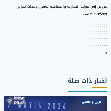
عروض إس فولت التجارية والصناعية تشمل وحدات تخزين
All‑in‑One بس
: : : : : : : : : :
: : : : : : : : : :
: : : : : : : : : :
: : : : : : : : : :
0
– – – – – – – – – –
أخبار ذات صلة
عربي و عالمي