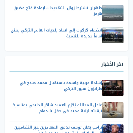
طهران تشترط زوال التهديدات لإعادة فتح مضيق
هرمز
انضمام كركوك إلى اتحاد بلديات العالم التركي يفتح
آفاقاً جديدة للتنمية
آخر الأخبار
إشادة عربية واسعة باستقبال محمد صلاح في
طرابزون سبور التركي
عادل المدالله يُكرّم العميد شاكر الدلبحي بمناسبة
ترقيته لرتبة عميد في حفل بالدمام
ترامب يعلن توقف تدفق المهاجرين غير النظاميين