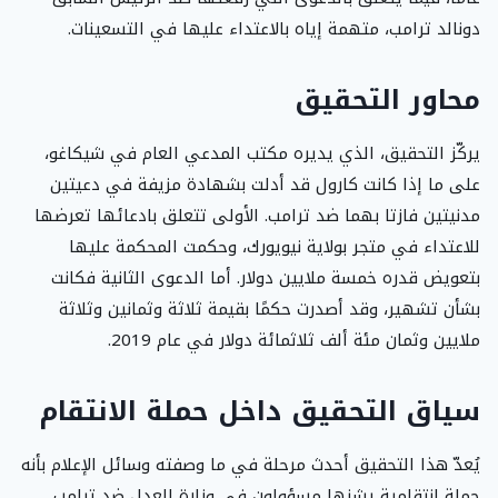
دونالد ترامب، متهمة إياه بالاعتداء عليها في التسعينات.
محاور التحقيق
يركّز التحقيق، الذي يديره مكتب المدعي العام في شيكاغو،
على ما إذا كانت كارول قد أدلت بشهادة مزيفة في دعيتين
مدنيتين فازتا بهما ضد ترامب. الأولى تتعلق بادعائها تعرضها
للاعتداء في متجر بولاية نيويورك، وحكمت المحكمة عليها
بتعويض قدره خمسة ملايين دولار. أما الدعوى الثانية فكانت
بشأن تشهير، وقد أصدرت حكمًا بقيمة ثلاثة وثمانين وثلاثة
ملايين وثمان مئة ألف ثلاثمائة دولار في عام 2019.
سياق التحقيق داخل حملة الانتقام
يُعدّ هذا التحقيق أحدث مرحلة في ما وصفته وسائل الإعلام بأنه
حملة انتقامية يشنها مسؤولون في وزارة العدل ضد ترامب.