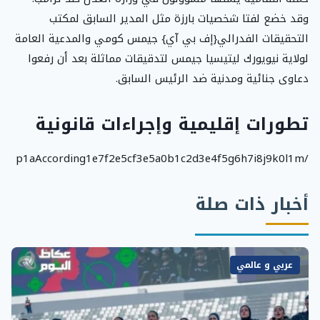
وقد خضع لفتا شخصيات بارزة مثل المدير السابق لمكتب
التحقيقات الفدرالي{إف بي آي} جيمس كومي والمدعية العامة
لولاية نيويورك ليتيسيا جيمس لتدقيقات مماثلة بعد أن رفعوا
دعاوى جنائية ومدنية ضد الرئيس السابق.
تطورات إقليمية وإجراءات قانونية
/p1aAccording1e7f2e5cf3e5a0b1c2d3e4f5g6h7i8j9k0l1m
أخبار ذات صلة
عربي و عالمي