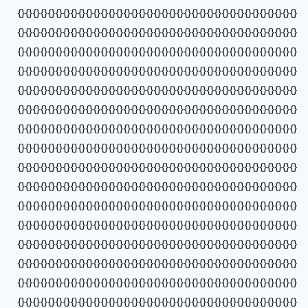
{}{}{}{}{}{}{}{}{}{}{}{}{}{}{}{}{}{}{}{}{}{}{}{}{}{}{}{}{}{}{}{}{}{}{}{}{}
{}{}{}{}{}{}{}{}{}{}{}{}{}{}{}{}{}{}{}{}{}{}{}{}{}{}{}{}{}{}{}{}{}{}{}{}{}
{}{}{}{}{}{}{}{}{}{}{}{}{}{}{}{}{}{}{}{}{}{}{}{}{}{}{}{}{}{}{}{}{}{}{}{}{}
{}{}{}{}{}{}{}{}{}{}{}{}{}{}{}{}{}{}{}{}{}{}{}{}{}{}{}{}{}{}{}{}{}{}{}{}{}
{}{}{}{}{}{}{}{}{}{}{}{}{}{}{}{}{}{}{}{}{}{}{}{}{}{}{}{}{}{}{}{}{}{}{}{}{}
{}{}{}{}{}{}{}{}{}{}{}{}{}{}{}{}{}{}{}{}{}{}{}{}{}{}{}{}{}{}{}{}{}{}{}{}{}
{}{}{}{}{}{}{}{}{}{}{}{}{}{}{}{}{}{}{}{}{}{}{}{}{}{}{}{}{}{}{}{}{}{}{}{}{}
{}{}{}{}{}{}{}{}{}{}{}{}{}{}{}{}{}{}{}{}{}{}{}{}{}{}{}{}{}{}{}{}{}{}{}{}{}
{}{}{}{}{}{}{}{}{}{}{}{}{}{}{}{}{}{}{}{}{}{}{}{}{}{}{}{}{}{}{}{}{}{}{}{}{}
{}{}{}{}{}{}{}{}{}{}{}{}{}{}{}{}{}{}{}{}{}{}{}{}{}{}{}{}{}{}{}{}{}{}{}{}{}
{}{}{}{}{}{}{}{}{}{}{}{}{}{}{}{}{}{}{}{}{}{}{}{}{}{}{}{}{}{}{}{}{}{}{}{}{}
{}{}{}{}{}{}{}{}{}{}{}{}{}{}{}{}{}{}{}{}{}{}{}{}{}{}{}{}{}{}{}{}{}{}{}{}{}
{}{}{}{}{}{}{}{}{}{}{}{}{}{}{}{}{}{}{}{}{}{}{}{}{}{}{}{}{}{}{}{}{}{}{}{}{}
{}{}{}{}{}{}{}{}{}{}{}{}{}{}{}{}{}{}{}{}{}{}{}{}{}{}{}{}{}{}{}{}{}{}{}{}{}
{}{}{}{}{}{}{}{}{}{}{}{}{}{}{}{}{}{}{}{}{}{}{}{}{}{}{}{}{}{}{}{}{}{}{}{}{}
{}{}{}{}{}{}{}{}{}{}{}{}{}{}{}{}{}{}{}{}{}{}{}{}{}{}{}{}{}{}{}{}{}{}{}{}{}