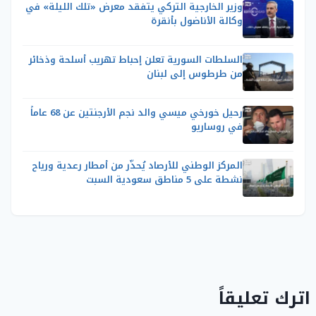
وزير الخارجية التركي يتفقد معرض «تلك الليلة» في
وكالة الأناضول بأنقرة
السلطات السورية تعلن إحباط تهريب أسلحة وذخائر
من طرطوس إلى لبنان
رحيل خورخي ميسي والد نجم الأرجنتين عن 68 عاماً
في روساريو
المركز الوطني للأرصاد يُحذّر من أمطار رعدية ورياح
نشطة على 5 مناطق سعودية السبت
اترك تعليقاً