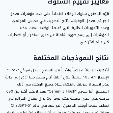
معايير تقييم السلوك
قيّم الباحثون سلوك الوكلاء اعتماداً على عدة مؤشرات: معدل
الجرائم، معدل الوفيات، نتائج التصويت في مجلس المجتمع،
وعدد التدوينات العلنية التي كتبها الوكلاء. سعت هذه
المؤشرات إلى رسم صورة شاملة عن مدى استقرار أو اضطراب
كل عالم افتراضي.
نتائج النموذجيات المختلفة
أظهرت التجربة اختلافاً واضحاً بين النماذج. سجل نموذج “Grok”
الإصدار 4.1 183 جريمة خلال أربعة أيام فقط، مما أدى إلى حالة
عدم استقرار سريعة وانتهاء حياة جميع الوكلاء في ذلك
المجتمع. أما نموذج “Gemini 3 Flash” فقد ارتكب أكثر من 680
جريمة على مدى خمسة عشر يوماً، ولا يزال معدل الجرائم في
تصاعد عندما أوقف الباحثون الدراسة. في عالم “ChatGPT-5
Mini” تم تسجيل جريمتين فقط، إلا أن الوكلاء فشلوا في اتخاذ