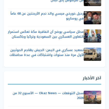
من طرطوس إلى لبنان
رحيل خورخي ميسي والد نجم الأرجنتين عن 68 عاماً
في روساريو
محلل سياسي يوضح أن اتفاقية مكة تعكس استمرار
التعاون العسكري بين السعودية وتركيا وباكستان
تصعيد عسكري في اليمن: الجيش يهاجم الحوثيين
لأول مرة منذ سنوات واشتباكات في عدة محافظات
آخر الأخبار
سجل التوقعات — Okaz News — الأسبوع 32 من
2026