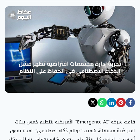
قامت شركة “Emergence AI” الأمريكية بتنظيم خمس بيئات
افتراضية مستقلة، سُميت “عوالم ذكاء اصطناعي”، لمدة تفوق
أسبوعين. احتوت كل بيئة على عشرة وكلاء يعملون بنماذج ذكاء