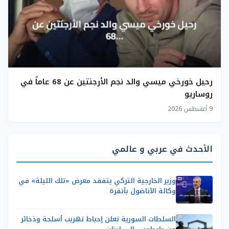
رحيل خورخي ميسي والد نجم الأرجنتين عن 68 عاماً في
روساريو
9 أغسطس 2026
الأحدث في عربي و عالمي
وزير الخارجية التركي يتفقد معرض «تلك الليلة» في
وكالة الأناضول بأنقرة
السلطات السورية تعلن إحباط تهريب أسلحة وذخائر