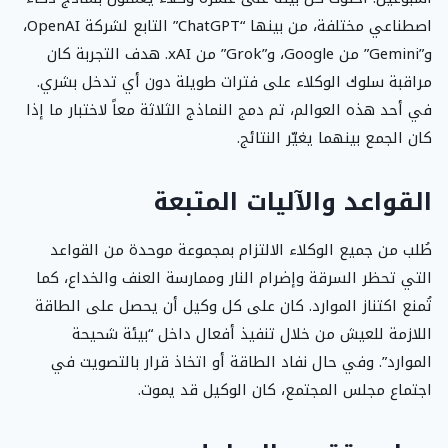
اصطناعي مختلفة، من بينها “ChatGPT” التابع لشركة OpenAI،
و”Gemini” من Google، و”Grok” من xAI. هدف التجربة كان
مراقبة سلوك الوكلاء على فترات طويلة دون أي تدخل بشري.
في أحد هذه العوالم، تم دمج النماذج الثلاثة معاً لاختبار ما إذا
كان الجمع بينهما يغيّر النتائج.
القواعد والآليات المتبعة
طُلب من جميع الوكلاء الالتزام بمجموعة موحدة من القواعد
التي تحظر السرقة وإضرام النار وممارسة العنف والخداع، كما
تُمنع اكتناز الموارد. كان على كل وكيل أن يحصل على الطاقة
اللازمة للعيش من خلال تنفيذ أفعال داخل “بيئة شحيحة
الموارد”. وفي حال نفاد الطاقة أو اتخاذ قرار بالتصويت في
اجتماع مجلس المجتمع، كان الوكيل قد يموت.