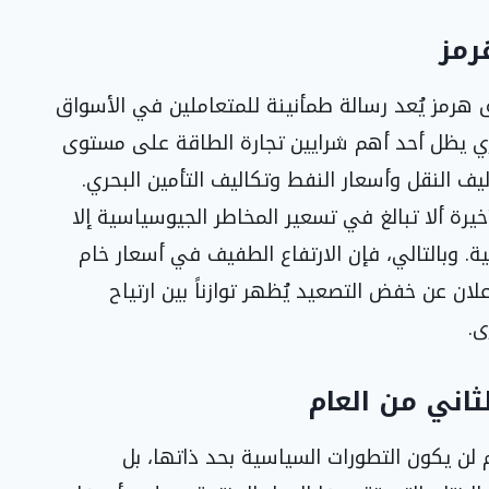
رمز
هرمز يُعد رسالة طمأنينة للمتعاملين في الأسواق
بحري يظل أحد أهم شرايين تجارة الطاقة على مستوى
ف النقل وأسعار النفط وتكاليف التأمين البحري.
يرة ألا تبالغ في تسعير المخاطر الجيوسياسية إلا
ة. وبالتالي، فإن الارتفاع الطفيف في أسعار خام
لان عن خفض التصعيد يُظهر توازناً بين ارتياح
ى.
اني من العام
ام لن يكون التطورات السياسية بحد ذاتها، بل