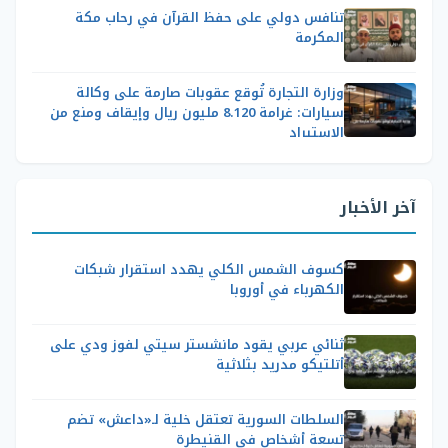
تنافس دولي على حفظ القرآن في رحاب مكة
المكرمة
وزارة التجارة تُوقع عقوبات صارمة على وكالة
سيارات: غرامة 8.120 مليون ريال وإيقاف ومنع من
الاستيراد
آخر الأخبار
كسوف الشمس الكلي يهدد استقرار شبكات
الكهرباء في أوروبا
ثنائي عربي يقود مانشستر سيتي لفوز ودي على
أتلتيكو مدريد بثلاثية
السلطات السورية تعتقل خلية لـ«داعش» تضم
تسعة أشخاص في القنيطرة