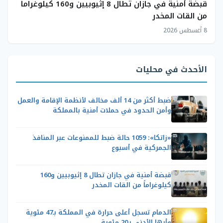
قبضة أمنية في جازان تطال 8 إثيوبيين و160 كيلوغراماً
من القات المخدر
8 أغسطس 2026
الأحدث في محليات
ضبط أكثر من 14 ألف مخالف لأنظمة الإقامة والعمل
وأمن الحدود في حملات أمنية بالمملكة
«زاتكا»: 1059 حالة ضبط للممنوعات عبر المنافذ
الجمركية في أسبوع
قبضة أمنية في جازان تطال 8 إثيوبيين و160
كيلوغراماً من القات المخدر
الدمام تسجل أعلى حرارة في المملكة بـ47 مئوية
وأبها الأدنى بـ20 مئوية