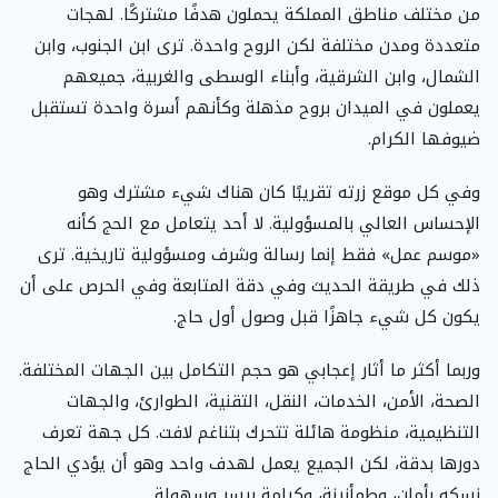
من مختلف مناطق المملكة يحملون هدفًا مشتركًا. لهجات
متعددة ومدن مختلفة لكن الروح واحدة. ترى ابن الجنوب، وابن
الشمال، وابن الشرقية، وأبناء الوسطى والغربية، جميعهم
يعملون في الميدان بروح مذهلة وكأنهم أسرة واحدة تستقبل
ضيوفها الكرام.
وفي كل موقع زرته تقريبًا كان هناك شيء مشترك وهو
الإحساس العالي بالمسؤولية. لا أحد يتعامل مع الحج كأنه
«موسم عمل» فقط إنما رسالة وشرف ومسؤولية تاريخية. ترى
ذلك في طريقة الحديث وفي دقة المتابعة وفي الحرص على أن
يكون كل شيء جاهزًا قبل وصول أول حاج.
وربما أكثر ما أثار إعجابي هو حجم التكامل بين الجهات المختلفة.
الصحة، الأمن، الخدمات، النقل، التقنية، الطوارئ، والجهات
التنظيمية، منظومة هائلة تتحرك بتناغم لافت. كل جهة تعرف
دورها بدقة، لكن الجميع يعمل لهدف واحد وهو أن يؤدي الحاج
نسكه بأمان، وطمأنينة، وكرامة بيسر وسهولة.