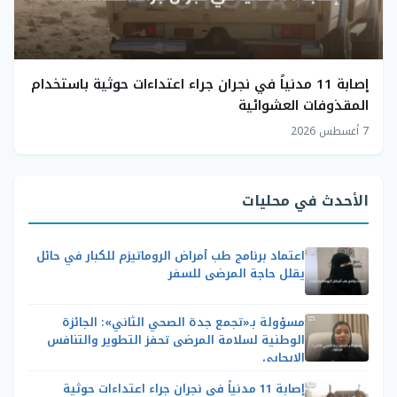
إصابة 11 مدنياً في نجران جراء اعتداءات حوثية باستخدام
المقذوفات العشوائية
7 أغسطس 2026
الأحدث في محليات
اعتماد برنامج طب أمراض الروماتيزم للكبار في حائل
يقلل حاجة المرضى للسفر
مسؤولة بـ«تجمع جدة الصحي الثاني»: الجائزة
الوطنية لسلامة المرضى تحفز التطوير والتنافس
الإيجابي
إصابة 11 مدنياً في نجران جراء اعتداءات حوثية