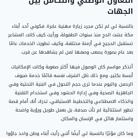
التعاون الوطني والتكامل بين
الجهات
بالنسبة لي لم تكن مجرد زيارة مهنية عابرة. فكوني أحد أبناء
مكة عشت الحج منذ سنوات الطفولة، ورأيت كيف كانت المشاعر
تستقبل الحجيج في أزمنة مختلفة، وكيف تطورت الخدمات عامًا
بعد عام بصورة يصعب وصفها لمن لم يشاهدها عن قرب.
أتذكر مواسم كان الوصول فيها أكثر صعوبة وكانت الإمكانيات
أبسط بكثير، ومع ذلك ظل الشرف نفسه قائمًا خدمة ضيوف
الرحمن. واليوم عندما ترى حجم التحول في البنية التحتية وفي
الجاهزية الصحية وفي إدارة الحشود وفي استخدام التقنية
والذكاء الاصطناعي والتخطيط الاستباقي، تدرك أنك أمام قصة
تطور استثنائية لم تأت صدفة، بل بعمل طويل ورؤية واضحة
واستثمار هائل في الإنسان والمكان.
وما كان مؤثرًا بالنسبة لي أيضًا أنني رأيت أبناء وطن واحد جاؤوا