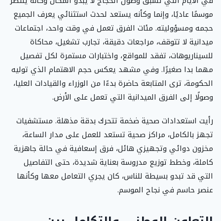
في الأيام التي تسبق وصول الحجاج لا يبدو المكان وكأنه ينتظر
موسمًا عاديًا، وإنما وكأنه يستعد لحدث استثنائي يعرف الجميع
حجمه ومسؤوليته. مئات الفرق تعمل في وقت واحد، اجتماعات
ميدانية لا تتوقف، مراجعات دقيقة، تجارب تشغيل، محاكاة
للسيناريوهات، تفقد للمواقع، واختبارات مستمرة لكل تفصيل
مهما بدا صغيرًا. وفي مشهد يعكس حجم الاهتمام الذي توليه
الحكومة، ترى المتابعة حاضرة بدءًا من الوزراء والقيادات العليا،
وصولًا إلى الفرق الميدانية التي تعمل على الأرض.
رأيت استعدادات صحية ضخمة تتحرك بدقة مذهلة. مستشفيات
تجهز بالكامل، مراكز صحية تستعد للعمل على مدار الساعة،
مخزون دوائي وتجهيزي هائل، فرق إسعافية في حالة جاهزية
كاملة، وخطط توزيع مدروسة بعناية شديدة، حتى التفاصيل
التي قد تبدو بسيطة للناس، كان يجري التعامل معها وكأنها
عنصر حاسم في نجاح الموسم.