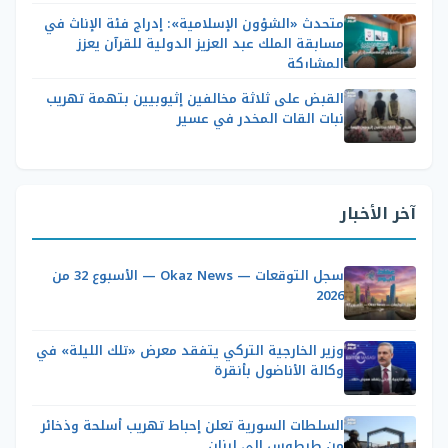
متحدث «الشؤون الإسلامية»: إدراج فئة الإناث في
مسابقة الملك عبد العزيز الدولية للقرآن يعزز
المشاركة
القبض على ثلاثة مخالفين إثيوبيين بتهمة تهريب
نبات القات المخدر في عسير
آخر الأخبار
سجل التوقعات — Okaz News — الأسبوع 32 من
2026
وزير الخارجية التركي يتفقد معرض «تلك الليلة» في
وكالة الأناضول بأنقرة
السلطات السورية تعلن إحباط تهريب أسلحة وذخائر
من طرطوس إلى لبنان