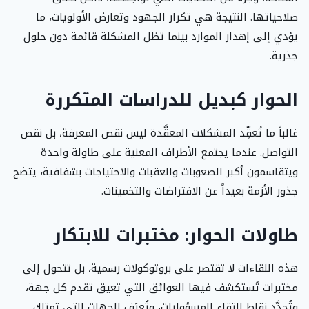
صلاحياتها. النتيجة هي تكرار الجهود وتعارض الأولويات، ما
يؤدي إلى إهدار الموارد بينما تظل المشكلة قائمة دون حلول
جذرية.
الحوار كبديل للدراسات المتكررة
غالباً ما تُعقِّد المشكلات المعقَّدة ليس نقص المعرفة، بل نقص
التواصل. عندما يجتمع الأطراف المعنية على طاولة واحدة
ويتقاسمون أكبر الصعوبات والعقبات والاحتياجات بشفافية، يتضح
جذور الأزمة بعيداً عن الافتراضات والتخمينات.
طاولات الحوار: مختبرات للابتكار
هذه اللقاءات لا تقتصر على بروتوكولات رسمية، بل تتحول إلى
مختبرات تُستكشف فيها العوائق التي تعيق تقدم كل جهة،
وتُحدَّد نقاط التقاء المسؤوليات، وتُعرَف الجهات التي تمتلك