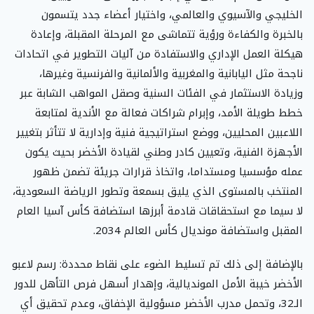
الخليجي والآسيوي والعالمي، واختيار أعضاء جدد يتسمون
بالخبرة والكفاءة ورؤية تتماشى مع المرحلة المقبلة، وإعادة
هيكلة العمل الإداري والاستفادة من آليات التطوير في اتحادات
ناجحة مثل اليابانية والمغربية والألمانية والفرنسية وغيرها،
وزيادة الاستثمار في الفئات السنية وصقل المواهب الشابة عبر
خطط طويلة الأمد، وإبرام شراكات فعالة مع الأندية لمتابعة
اللاعبين المحليين، ووضع استراتيجية فنية وإدارية لا تتأثر بتغيير
الأجهزة الفنية، وتعيين كادر وطني لقيادة الأخضر بحيث يكون
عمله مؤسسيا ومستداما، واتخاذ قرارات جريئة تضمن ظهور
المنتخب بالمستوى الذي يليق بسمعة وتطور الرياضة السعودية،
لا سيما مع استحقاقات قادمة أبرزها استضافة كأس آسيا العام
المقبل واستضافة مونديال كأس العالم 2034.
بالإضافة إلى ذلك تم تسليط الضوء على نقاط محددة: رسم لاعبو
الأخضر خيبة الأمل المونديالية، وإهدار أسهل فرص التأهل للدور
الـ32، وتحمل مدرب الأخضر مسؤولية الإخفاق، وعدم تحقيق أي