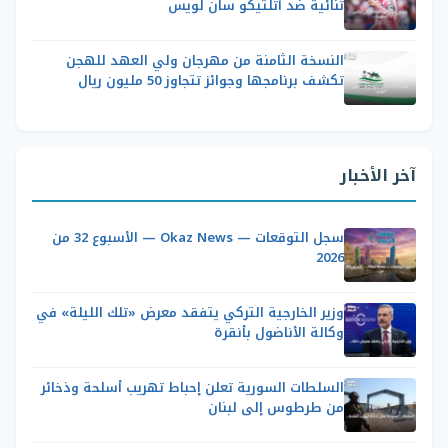
ثنائية ضد أتلتيكو سان لويس
النسخة الثامنة من مهرجان ولي العهد للهجن
تكشف برنامجها وجوائز تتجاوز 50 مليون ريال
آخر الأخبار
سجل التوقعات — Okaz News — الأسبوع 32 من
2026
وزير الخارجية التركي يتفقد معرض «تلك الليلة» في
وكالة الأناضول بأنقرة
السلطات السورية تعلن إحباط تهريب أسلحة وذخائر
من طرطوس إلى لبنان