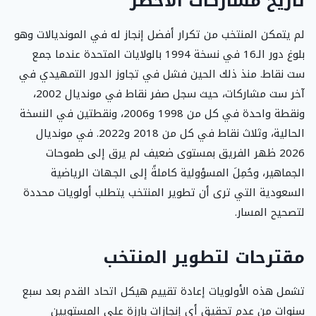
تاريخ مشاركات الأخضر
لم يتمكن المنتخب من تكرار أفضل إنجاز له في المونديالات وهو
بلوغ دور الـ16 في نسخة 1994 بالولايات المتحدة عندما جمع
ست نقاط. منذ ذلك الحين فشل في تجاوز الدور التمهيدي في
آخر ست مشاركات، حيث سجل صفر نقاط في مونديال 2002،
ونقطة واحدة في كل من 1998 و2006، ونقطتين في النسخة
الحالية، وثلاث نقاط في كل من 2018 و2022. في مونديال
2026 ظهر الفريق بمستوى ضعيف لم يرق إلى طموحات
الجماهير، وحُمِلَ المسؤولية كاملةً إلى الجهات الرياضية
السعودية التي ترى أن تطوير المنتخب يتطلب أولويات محددة
لتصحيح المسار.
مقترحات لتطوير المنتخب
تشمل هذه الأولويات إعادة تقييم هيكل اتحاد القدم بعد سبع
سنوات من عدم تحقيق أي إنجازات بارزة على المستويين