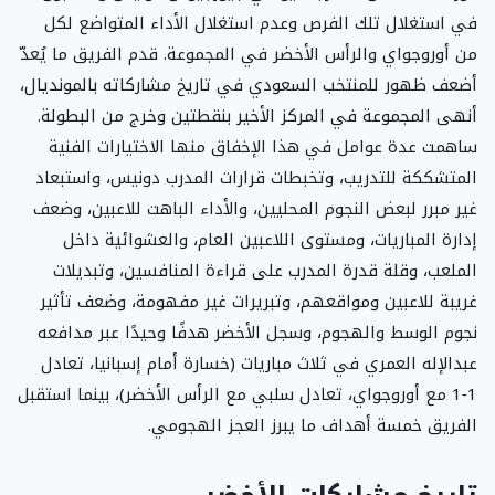
في استغلال تلك الفرص وعدم استغلال الأداء المتواضع لكل
من أوروجواي والرأس الأخضر في المجموعة. قدم الفريق ما يُعدّ
أضعف ظهور للمنتخب السعودي في تاريخ مشاركاته بالمونديال،
أنهى المجموعة في المركز الأخير بنقطتين وخرج من البطولة.
ساهمت عدة عوامل في هذا الإخفاق منها الاختيارات الفنية
المتشككة للتدريب، وتخبطات قرارات المدرب دونيس، واستبعاد
غير مبرر لبعض النجوم المحليين، والأداء الباهت للاعبين، وضعف
إدارة المباريات، ومستوى اللاعبين العام، والعشوائية داخل
الملعب، وقلة قدرة المدرب على قراءة المنافسين، وتبديلات
غريبة للاعبين ومواقعهم، وتبريرات غير مفهومة، وضعف تأثير
نجوم الوسط والهجوم، وسجل الأخضر هدفًا وحيدًا عبر مدافعه
عبدالإله العمري في ثلاث مباريات (خسارة أمام إسبانيا، تعادل
1‑1 مع أوروجواي، تعادل سلبي مع الرأس الأخضر)، بينما استقبل
الفريق خمسة أهداف ما يبرز العجز الهجومي.