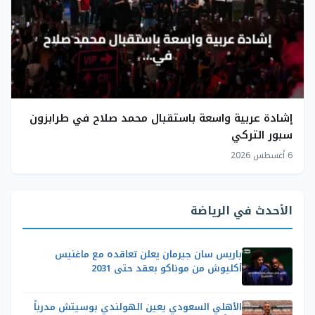
إشادة عربية واسعة باستقبال محمد صلاح في طرابزون
سبور التركي
6 أغسطس 2026
الأحدث في الرياضة
باريس سان جيرمان يعلن تعاقده مع ماغنيس
أكليوش من موناكو بعقد حتى 2031
الأهلي السعودي يعين الهولندي بوسيتش مدرباً