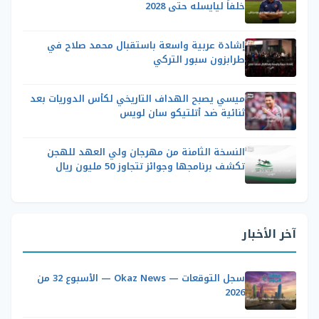
خلفاً ليايسله حتى 2028
إشادة عربية واسعة باستقبال محمد صلاح في
طرابزون سبور التركي
ميسي يصبح الهداف التاريخي لكأس الدوريات بعد
ثنائية ضد أتلتيكو سان لويس
النسخة الثامنة من مهرجان ولي العهد للهجن
تكشف برنامجها وجوائز تتجاوز 50 مليون ريال
آخر الأخبار
سجل التوقعات — Okaz News — الأسبوع 32 من
2026