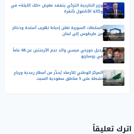
وزير الخارجية التركي يتفقد معرض «تلك الليلة» في
وكالة الأناضول بأنقرة
السلطات السورية تعلن إحباط تهريب أسلحة وذخائر
من طرطوس إلى لبنان
رحيل خورخي ميسي والد نجم الأرجنتين عن 68 عاماً
في روساريو
المركز الوطني للأرصاد يُحذّر من أمطار رعدية ورياح
نشطة على 5 مناطق سعودية السبت
اترك تعليقاً