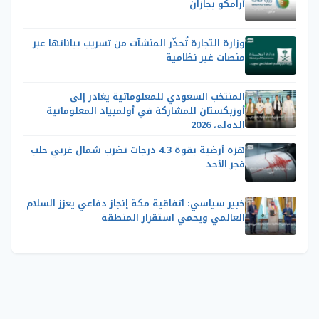
أرامكو بجازان
وزارة التجارة تُحذّر المنشآت من تسريب بياناتها عبر
منصات غير نظامية
المنتخب السعودي للمعلوماتية يغادر إلى
أوزبكستان للمشاركة في أولمبياد المعلوماتية
الدولي 2026
هزة أرضية بقوة 4.3 درجات تضرب شمال غربي حلب
فجر الأحد
خبير سياسي: اتفاقية مكة إنجاز دفاعي يعزز السلام
العالمي ويحمي استقرار المنطقة