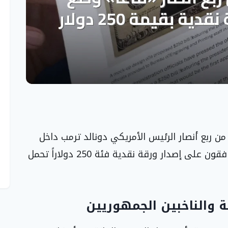
 ربع أنصار الرئيس الأمريكي دونالد ترمب داخل
حركة “لنجعل أمريكا عظيمة مجدداً” (ماغا) لا يوافقون على إصدار ورقة نقدية فئة 250 دولاراً تحمل
ة والناخبين الجمهوريين