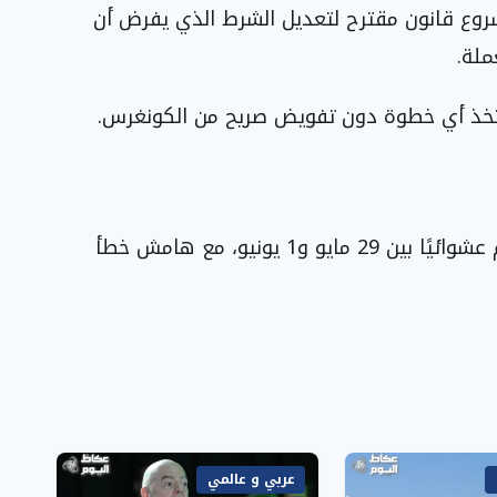
روع قانون مقترح لتعديل الشرط الذي يفرض أن
لة.
ن تتخذ أي خطوة دون تفويض صريح من الكونغرس.
شمل الاستطلاع 1604 بالغًا أمريكيًا تم اختيارهم عشوائيًا بين 29 مايو و1 يونيو، مع هامش خطأ
عربي و عالمي