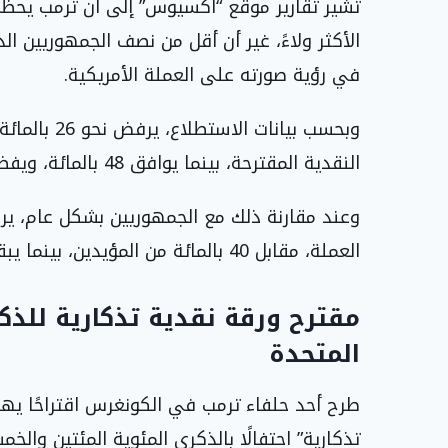
الأكثر ولاءً، غير أن أقل من نصف الجمهوريين ال
في رؤية صورته على العملة الأمريكية.
وبحسب بيانات
النقدية المقترحة، بينما يوافق 48 بالمائة، ويفضل 26 بالمائة البقاء غير متأكدين من موقفهم.
العملة، مقابل 40 بالمائة من المؤيدين، بينما يبقى 24 بالمائة غير متأكدين.
المتحدة
طرح أحد حلفاء ترمب في الكونغرس اقتراحًا ي
تذكارية” احتفالًا بالذكرى المئوية المئتين وال