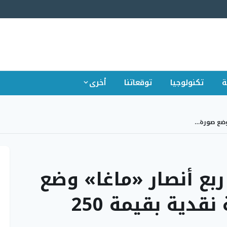
ة
تكنولوجيا
توقعاتنا
أخرى
وضع صورة…
بع أنصار «ماغا» وضع
صورة ترمب على ورقة نقدية بقيمة 250