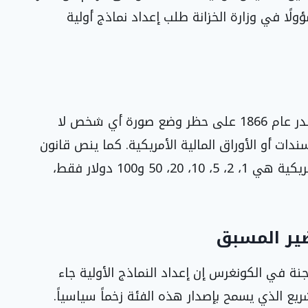
لًا في وزارة الخزانة طلب إعداد نماذج أولية
يواجه المقترح صعوبات قانونية، إذ نصّ قانون صدر عام 1866 على حظر وضع صورة أي شخص لا
ندات أو الأوراق المالية الأمريكية. كما ينص قانون
آخر على أن الفئات المتاحة للعملات الورقية الأمريكية هي 1، 2، 5، 10، 20، 50 و100 دولار فقط،
ضير المسبق
نة في الكونغرس إن إعداد النماذج الأولية جاء
ع الذي يسمح بإصدار هذه الفئة زخماً سياسياً.