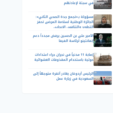
في سبتة لإعادتهم
مسؤولة بـ«تجمع جدة الصحي الثاني»:
الجائزة الوطنية لسلامة المرضى تحفز
التطوير والتنافس الإيجابي
الأمير علي بن الحسين يرفض مجدداً دعم
إنفانتينو لرئاسة الفيفا
إصابة 11 مدنياً في نجران جراء اعتداءات
حوثية باستخدام المقذوفات العشوائية
الرئيس أردوغان يغادر أنقرة متوجهاً إلى
السعودية في زيارة عمل