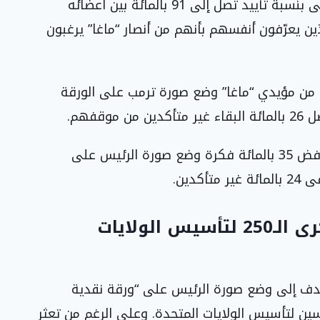
تشير تقارير موقع “أكسيوس” إلى أن ترمب يحظى بنسبة تأييد تصل إلى 91 بالمائة بين أعضائه
ذين يعرّفون أنفسهم بأنهم من أنصار “ماغا” يرغبون
 الاستطلاع، يرفض نحو 26 بالمائة من مؤيدي “ماغا” وضع صورة ترمب على الورقة
وعند مقارنة ذلك مع الجمهوريين بشكل عام، يرفض 35 بالمائة فكرة وضع صورة الرئيس على
مقترح ورقة نقدية تذكارية للذكرى الـ250 لتأسيس الولايات
هدف إلى وضع صورة الرئيس على “ورقة نقدية
خمسين لتأسيس الولايات المتحدة. وعلى الرغم من تعثر