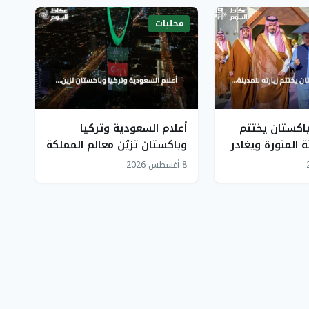
محليات
باكستان يختتم
أعلام السعودية وتركيا
ة المنورة ويغادر
وباكستان تزيّن معالم المملكة
في المسجد
احتفاءً باتفاقية مكة للدفاع
8 أغسطس 2026
المشترك