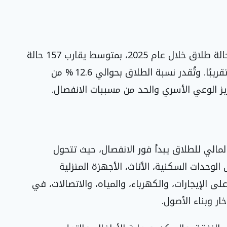
تشير أحدث الإحصاءات إلى تسجيل نحو 57,600 حالة طلاق خلال عام 2025، بمتوسط يقارب 157 حالة
يوميًا، أي ما يعادل حالة طلاق كل تسع دقائق تقريبًا. وتُقدر نسبة الطلاق بحوالي 12.6 % من
يز الوعي الأسري والحد من مسببات الانفصال.
لمالي للطلاق يبدأ فور الانفصال، حيث تتحول
الوحدات السكنية، الأثاث، الأجهزة المنزلية
 الإيجارات، والكهرباء، والمياه، والاتصالات، في
ر وبناء الأصول.