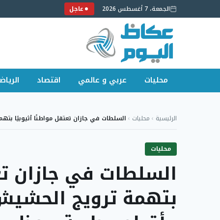
الجمعة، 7 أغسطس 2026
عاجل
محليات
عربي و عالمي
اقتصاد
الرياض
لتجاوز
لى
الرئيسية
›
محليات
›
السلطات في جازان تعتقل مواطنًا أثيوبيًا بته
لمحتوى
محليات
السلطات في جازان تعت
بتهمة ترويج الحشيش 