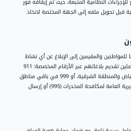
للإجراءات النظامية المتبعة، حيث تم إيقافه فور
ية قبل تحويل ملفه إلى الجهة المختصة لاتخاذ
ن
لمواطنين والمقيمين إلى الإبلاغ عن أي نشاط
يتعلق بمهربي أو مروجي المخدرات. يمكن للمتصلين تقديم بلاغاتهم عبر الأرقام المخصصة: 911
في مناطق مكة المكرمة والمدينة المنورة والرياض والمنطقة الشرقية، أو 999 في باقي مناطق
المملكة، كما يمكن اللجوء إلى رقم بلاغات المديرية العامة لمكافحة المخدرات (995) أو إرسال
ُعامل بسرية تامة، مع ضمان حماية هوية المبلغ