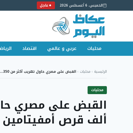
الخميس، 6 أغسطس 2026
عاجل
محليات
عربي و عالمي
اقتصاد
الرياض
لتجاوز
لى
الرئيسية
›
محليات
›
القبض على مصري حاول تهريب أكثر من 350…
لمحتوى
محليات
ألف قرص أمفيتامين ع