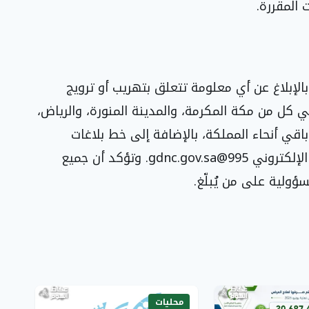
المقررة.
الإبلاغ عن أي معلومة تتعلق بتهريب أو ترويج
اد المخدرة، وذلك عبر الاتصال بالرقم 911 في كل من مكة المكرمة، والمدينة المنورة، والرياض،
الشرقية، أو بالرقمين 999 و994 في باقي أنحاء المملكة، بالإضافة إلى خط بلاغات
995@gdnc.gov.sa
. وتؤكد أن جميع
ؤولية على من يُبلّغ.
محليات