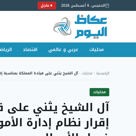
الخميس، 6 أغسطس 2026
عاجل
محليات
عربي و عالمي
اقتصاد
الرياض
لتجاوز
لى
الرئيسية
›
محليات
›
آل الشيخ يثني على قيادة المملكة بمناسبة إق
لمحتوى
محليات
آل الشيخ يثني على ق
إقرار نظام إدارة الأم