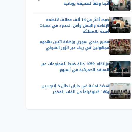
أثينا وفقاً لصحيفة يونانية
ضبط أكثر من 14 ألف مخالف لأنظمة
الإقامة والعمل وأمن الحدود في حملات
أمنية بالمملكة
مصرع جندي سوري وإصابة اثنين بهجوم
مجهولين في ريف دير الزور الشرقي
«زاتكا»: 1059 حالة ضبط للممنوعات عبر
المنافذ الجمركية في أسبوع
قبضة أمنية في جازان تطال 8 إثيوبيين
و160 كيلوغراماً من القات المخدر