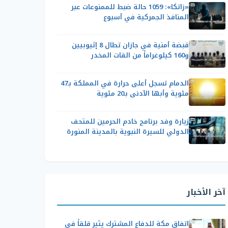
«زاتكا»: 1059 حالة ضبط للممنوعات عبر
المنافذ الجمركية في أسبوع
قبضة أمنية في جازان تطال 8 إثيوبيين
و160 كيلوغراماً من القات المخدر
الدمام تسجل أعلى حرارة في المملكة بـ47
مئوية وأبها الأدنى بـ20 مئوية
زيارة وفد برنامج خادم الحرمين للمتحف
الدولي للسيرة النبوية بالمدينة المنورة
آخر الأخبار
اتفاق مكة للدفاع المشترك يثير قلقاً في