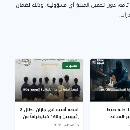
 تامة، دون تحميل المبلغ أي مسؤولية، وذلك لضمان
رات.
محليات
«زاتكا»: 1059 حالة ضبط
قبضة أمنية في جازان تطال 8
ر المنافذ
إثيوبيين و160 كيلوغراماً من
 أسبوع
القات المخدر
8 أغسطس 2026