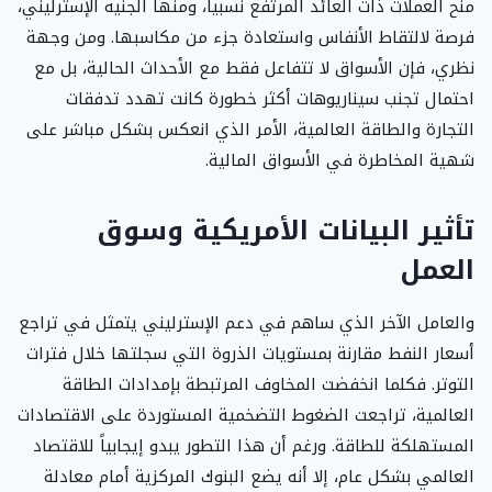
منح العملات ذات العائد المرتفع نسبياً، ومنها الجنيه الإسترليني،
فرصة لالتقاط الأنفاس واستعادة جزء من مكاسبها. ومن وجهة
نظري، فإن الأسواق لا تتفاعل فقط مع الأحداث الحالية، بل مع
احتمال تجنب سيناريوهات أكثر خطورة كانت تهدد تدفقات
التجارة والطاقة العالمية، الأمر الذي انعكس بشكل مباشر على
شهية المخاطرة في الأسواق المالية.
تأثير البيانات الأمريكية وسوق
العمل
والعامل الآخر الذي ساهم في دعم الإسترليني يتمثل في تراجع
أسعار النفط مقارنة بمستويات الذروة التي سجلتها خلال فترات
التوتر. فكلما انخفضت المخاوف المرتبطة بإمدادات الطاقة
العالمية، تراجعت الضغوط التضخمية المستوردة على الاقتصادات
المستهلكة للطاقة. ورغم أن هذا التطور يبدو إيجابياً للاقتصاد
العالمي بشكل عام، إلا أنه يضع البنوك المركزية أمام معادلة