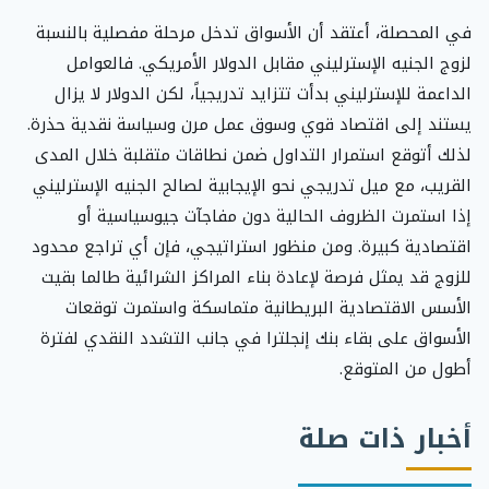
في المحصلة، أعتقد أن الأسواق تدخل مرحلة مفصلية بالنسبة
لزوج الجنيه الإسترليني مقابل الدولار الأمريكي. فالعوامل
الداعمة للإسترليني بدأت تتزايد تدريجياً، لكن الدولار لا يزال
يستند إلى اقتصاد قوي وسوق عمل مرن وسياسة نقدية حذرة.
لذلك أتوقع استمرار التداول ضمن نطاقات متقلبة خلال المدى
القريب، مع ميل تدريجي نحو الإيجابية لصالح الجنيه الإسترليني
إذا استمرت الظروف الحالية دون مفاجآت جيوسياسية أو
اقتصادية كبيرة. ومن منظور استراتيجي، فإن أي تراجع محدود
للزوج قد يمثل فرصة لإعادة بناء المراكز الشرائية طالما بقيت
الأسس الاقتصادية البريطانية متماسكة واستمرت توقعات
الأسواق على بقاء بنك إنجلترا في جانب التشدد النقدي لفترة
أطول من المتوقع.
أخبار ذات صلة