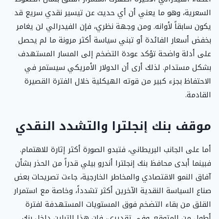
السعرية، وهو ما يعني أن أي حديث عن تيسير نقدي سريع قد
يكون سابقاً لأوانه. ومن وجهة نظري، فإن الفيدرالي لن يغامر
بخفض أسعار الفائدة أو تبني سياسة أكثر مرونة ما لم يحصل
على أدلة واضحة تؤكد عودة التضخم إلى المسار المستهدف
بشكل مستدام. لذلك أرى أن الدولار الأمريكي سيستمر في
الاحتفاظ بجزء كبير من قوته الهيكلية خلال الفترة القصيرة
القادمة.
موقف بنك إنجلترا والتشدد النقدي
أما على الجانب البريطاني، فتبدو الصورة أكثر إثارة للاهتمام.
فبينما أبدى محافظ بنك إنجلترا أندرو بيلي قدراً من الحذر بشأن
آفاق النمو الاقتصادي والمخاطر الخارجية، جاءت تصريحات بعض
صناع السياسة النقدية الآخرين أكثر تشدداً، وخاصة مع استمرار
القلق من بقاء التضخم فوق المستويات المستهدفة لفترة
أطول من المتوقع. وفي تقديري، فإن هذا التباين داخل بنك