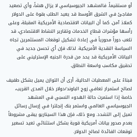
أو مستقيماً. فالمشهد الجيوسياسي لا يزال هشاً، وأي تصعيد
مفاجئ في الشرق الأوسط قد يعيد الطلب بقوة على الدولار
كملاذ آمن. كما أن البيانات الاقتصادية الأمريكية المقبلة، وعلى
رأسها مؤشرات قطاع الخدمات وتقارير النشاط الاقتصادي، قد
تلعب دوراً محورياً في إعادة تشكيل توقعات المستثمرين تجاه
السياسة النقدية الأمريكية. لذلك فإن أي تحسن جديد في
البيانات الأمريكية قد يحد من قدرة الجنيه الإسترليني على
تحقيق مكاسب واسعة النطاق.
فبناءً على المعطيات الحالية، أرى أن التوازن يميل بشكل طفيف
لصالح استمرار تعافي زوج الباوند/دولار خلال المدى القريب،
خاصة إذا استمرت حالة الهدوء النسبي في المشهد
الجيوسياسي العالمي واستمر بنك إنجلترا في إرسال رسائل
تميل إلى التشدد. ومع ذلك، فإن هذا السيناريو يبقى مشروطاً
بعدم صدور بيانات أمريكية قوية بشكل استثنائي تعيد تسعير
توقعات الفائدة لصالح الدولار.