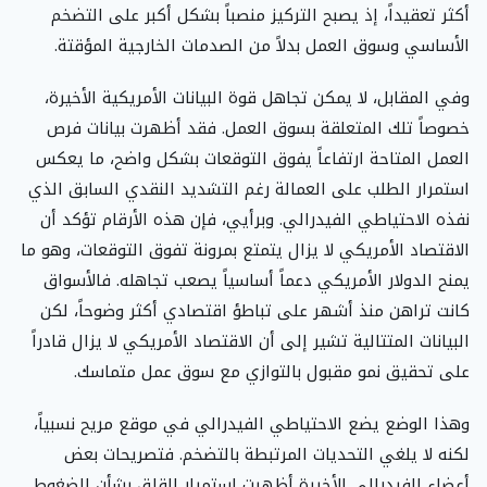
أكثر تعقيداً، إذ يصبح التركيز منصباً بشكل أكبر على التضخم
الأساسي وسوق العمل بدلاً من الصدمات الخارجية المؤقتة.
وفي المقابل، لا يمكن تجاهل قوة البيانات الأمريكية الأخيرة،
خصوصاً تلك المتعلقة بسوق العمل. فقد أظهرت بيانات فرص
العمل المتاحة ارتفاعاً يفوق التوقعات بشكل واضح، ما يعكس
استمرار الطلب على العمالة رغم التشديد النقدي السابق الذي
نفذه الاحتياطي الفيدرالي. وبرأيي، فإن هذه الأرقام تؤكد أن
الاقتصاد الأمريكي لا يزال يتمتع بمرونة تفوق التوقعات، وهو ما
يمنح الدولار الأمريكي دعماً أساسياً يصعب تجاهله. فالأسواق
كانت تراهن منذ أشهر على تباطؤ اقتصادي أكثر وضوحاً، لكن
البيانات المتتالية تشير إلى أن الاقتصاد الأمريكي لا يزال قادراً
على تحقيق نمو مقبول بالتوازي مع سوق عمل متماسك.
وهذا الوضع يضع الاحتياطي الفيدرالي في موقع مريح نسبياً،
لكنه لا يلغي التحديات المرتبطة بالتضخم. فتصريحات بعض
أعضاء الفيدرالي الأخيرة أظهرت استمرار القلق بشأن الضغوط