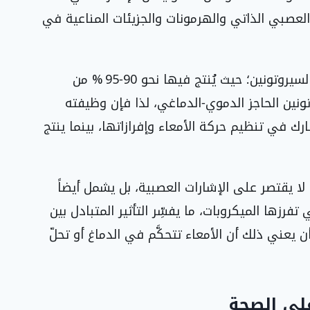
 العصبي الذاتي والهرمونات والجزيئات المناعية في
وتحتوي الأمعاء على معظم مخزون الجسم من السيروتونين؛ حيث يُنتج فيها نحو 90‑95 % من
تونين الحاجز الدموي‑الدماغي، لذا فإن وظيفته
 في تنظيم حركة الأمعاء وإفرازاتها، بينما ينتج
 لا يقتصر على الإشارات العصبية، بل يشمل أيضاً
 تفرزها الميكروبات، ما يفسِّر التأثير المتبادل بين
يعني ذلك أن الأمعاء تتحكَّم في الدماغ أو تحلّ
على الصحة