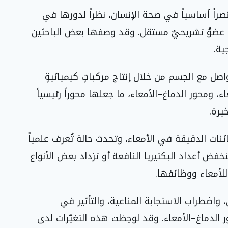
نصراً أساسياً في صحة الإنسان، نظراً لدورها في
ا عضوٌ تشريحيٌ مستقل. وقد وصفها بعض الباحثين
ية.
واصل مع الجسم من خلال إنتاج مركباتٍ كيميائيةٍ
، ومحور الدماغ–الأمعاء، ما جعلها محوراً رئيسياً
يرة.
كائنات الدقيقة في الأمعاء، وتحدث حالة تُعرف علمياً
كروبيوتا المعوية (Dysbiosis)، قد تنخفض أعداد البكتيريا النافعة أو تزداد بعض الأنواع
 للأمعاء ووظائفها.
ي، واضطراب الاستجابة المناعية، والتأثير في
ر الدماغ–الأمعاء. وقد لوحِظت هذه التغيّرات لدى