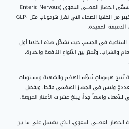
والامتصاص؛ فهي تحتضن شبكةً عصبيةً ذاتيةً تُسمَّى الجهاز العصبي المعوي (Enteric Nervous
System)، إلى جانب جهاز مناعي واسع، وعدد كبير من الخلايا الصماء التي تفرز هرموناتٍ مثل GLP-
 المناعية في الجسم، حيث تشكّل هذه الخلايا أول
والشراب، وتُميّز بين الأنواع النافعة والضارة،
تُنتج هرموناتٍ تُنظِّم الهضم والشهية ومستويات
متعددةٍ وليس في الجهاز الهضمي فقط. وبفضل
للأمعاء واسعاً جداً، يبلغ عشرات الأمتار المربعة،
ة الجهاز العصبي المعوي، الذي يشتمل على ما بين