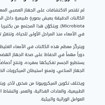
لم تقتصر الاكتشافات على الجهاز العصبي المعو
Microbiota). ويتكوّن هذا المجتمع من ب
في الأمعاء منذ المراحل الأولى للحياة، وتتغيّر 
ويتركّز معظم هذه الكائنات في الأمعاء الغلي
دوراً مهماً في الحفاظ على صحة الجهاز اله
يستطيع الجسم تفكيكها بمفرده، وتنتج أحماضاً
الجهاز المناعي، وتمنع استيطان الميكروبات الضا
ويختلف تكوين الميكروبيوتا من شخصٍ لآخر، ويتأث
الطبيعية، والعادات الغذائية، والعمر، والنشاط 
العوامل الوراثية والبيئية.