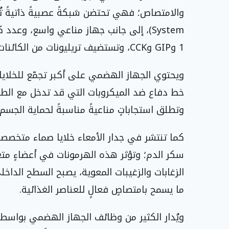
1 وGIP وCCK، وتستضيف تريليونات من الكائنات الدقيقة المفيدة.
ويحتوي الجهاز الهضمي على أكبر تجمّع للخلايا
خط دفاع ضد الميكروبات التي قد تدخل مع الطعام 
وتطلق استجاباتٍ مناعيةً مناسبةً لحماية الجسم.
كما تنتشر في جدار الأمعاء خلايا صماء متخصصة 
سكر الدم؛ وتؤثر هذه الهرمونات في أعضاءٍ 
الزغابات والزغيبات المعوية، يصبح السطح الداخلي 
ما يسمح بامتصاصٍ فعالٍ للعناصر الغذائية.
ويُدار الكثير من وظائف الجهاز الهضمي بواسط