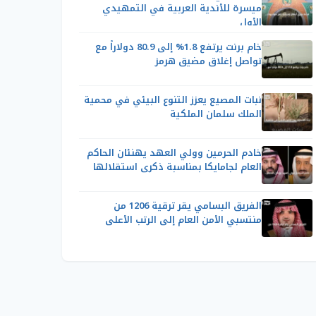
ميسرة للأندية العربية في التمهيدي
الأول
خام برنت يرتفع 1.8% إلى 80.9 دولاراً مع
تواصل إغلاق مضيق هرمز
نبات المصيع يعزز التنوع البيئي في محمية
الملك سلمان الملكية
خادم الحرمين وولي العهد يهنئان الحاكم
العام لجامايكا بمناسبة ذكرى استقلالها
الفريق البسامي يقر ترقية 1206 من
منتسبي الأمن العام إلى الرتب الأعلى