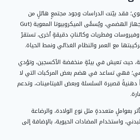
ي؛ فقد بيّنت الدراسات وجود مجتمعٍ هائلٍ من
الكائنات الدقيقة يعيش بصورةٍ طبيعيةٍ داخل الجهاز الهضمي، ويُسمَّى الميكروبيوتا المعوية (Gut
كتيريا وفيروسات وفطريات وكائناتٍ دقيقةٍ أخرى، تستقرّ
تركيبتها مع العمر والنظام الغذائي ونمط الحياة.
ظة، حيث تعيش في بيئةٍ منخفضة الأكسجين، وتؤدي
ضمي؛ فهي تساعد في هضم بعض المركبات التي لا
 دهنيةً قصيرة السلسلة وبعض الفيتامينات، وتدعم
رة.
ر بعواملٍ متعددةٍ مثل نوع الولادة، والرضاعة
البدني، واستخدام المضادات الحيوية، بالإضافة إلى