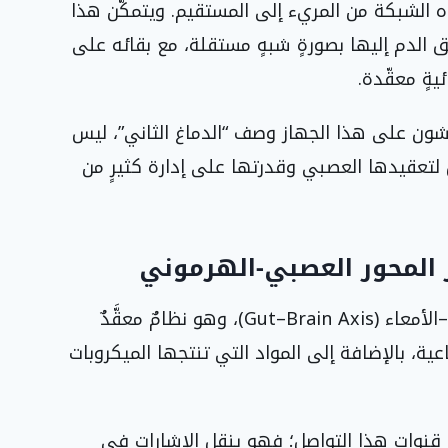
تدّ هذه الشبكة من المريء إلى المستقيم. ويتمكّن هذا
ق الدم إليها بصورةٍ شبهٍ مستقلة، مع بقائه على
يةٍ معقّدة.
شون على هذا الجهاز وصف “الدماغ الثاني”، ليس
بل لتعقيدها العصبي وقدرتها على إدارة كثيرٍ من
ر المحور العصبي‑الهرموني
يتم هذا التبادل من خلال ما يُعرف بمحور الدماغ–الأمعاء (Gut–Brain Axis)، وهو نظامٌ معقَّدٌ
ية، بالإضافة إلى المواد التي تنتجها الميكروبات
مبهم (Vagus Nerve) أحد أهمّ قنوات هذا التواصل؛ فهو ينقل الإشارات في