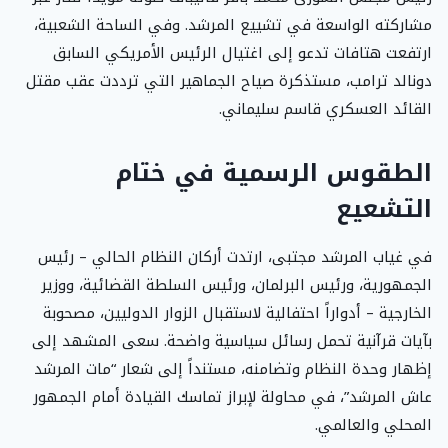
مشاركته الواسعة في تشييع المرشد. وفي الساحة الشعبية،
ارتفعت هتافات تدعو إلى اغتيال الرئيس الأمريكي السابق
دونالد ترامب، مستذكرة صياح الجماهير التي ترددت عقب مقتل
القائد العسكري قاسم سليماني.
الطقوس الرسمية في ختام
التشعيع
في غياب المرشد مجتبى، ارتدت أركان النظام الحالي – رئيس
الجمهورية، ورئيس البرلمان، ورئيس السلطة القضائية، ووزير
الخارجية – أدواراً احتفالية لاستقبال الزوار الدوليين، مصحوبة
بآيات قرآنية تحمل رسائل سياسية واضحة. سعى المشهد إلى
إظهار وحدة النظام وتضامنه، مستنداً إلى شعار “مات المرشد
عاش المرشد”، في محاولة لإبراز تماسك القيادة أمام الجمهور
المحلي والعالمي.