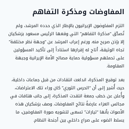
المفاوضات ومذكرة التفاهم
التزم المفاوضون الإيرانيون بالإطار الذي حدده المرشد، ولم
تُصدّق “مذكرة التفاهم” التي وقعها الرئيس مسعود بزشكيان
إلا بإذن صريح منه. ورغم إعراب المرشد عن “وجهة نظر مختلفة”
تجاه الوثيقة، أتاح له إقرارها استناداً إلى تأكيد المسؤولين
على تحملهم مسؤولية حماية مصالح الأمة الإيرانية وجبهة
المقاومة.
بعد توقيع المذكرة، اندلعت انتقادات من قبل جماعات داخلية،
حيث أُشير إلى أن “الحرس الثوري” كان وراء تلك الاعتراضات،
وأُعلن عن خطب جمعة انتقدت المذكرة، إلى جانب هتافات في
مجالس العزاء عارضةً نتائج المفاوضات. وصف بزشكيان هذه
الأصوات بأنها “تيارات” تسعى لتشويه صورة المفاوضين، ما
يسلط الضوء على صراع داخلي بين أجنحة النظام.