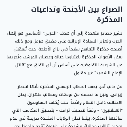
الصراع بين الأجنحة وتداعيات
المذكرة
تشير مصادر متعددة إلى أن هدف “الحرس” الأساسي هو إنهاء
الحرب وتعزيز السيادة الإيرانية على مضيق هرمز. ومع ذلك،
أصبحت مذكرة التفاهم سلاحاً في نزاع الأجنحة، حيث تُهمّش
بعض الأصوات المذكرة باعتبارها خيانة وعصيان للمرشد، وتُجردها
من الشرعية التفاوضية على أساس أن أي اتفاق مع “قاتل
الإمام الشهيد” غير مقبول.
من جانب آخر، يصف الخطاب الرسمي المذكرة بأنها انتصار
إيراني، وتبرز ما تحققه من توقعات ومطالب طهران. يظل
الاختلاف داخل النظام واضحاً، حيث يُكلف المفاوضون
“العقلانيون” – وفقاً لتصنيف ترامب – بتحقيق المكاسب التي
صاغتها المذكرة، بينما تظل الولايات المتحدة صريحة في عدم
تقديم تنازلات مجانية، مشددةً على ضرورة تقدم ملحوظ نحو