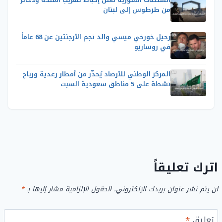
من طرطوس إلى لبنان
رحيل خورخي ميسي والد نجم الأرجنتين عن 68 عاماً
في روساريو
المركز الوطني للأرصاد يُحذّر من أمطار رعدية ورياح
نشطة على 5 مناطق سعودية السبت
اترك تعليقاً
لن يتم نشر عنوان بريدك الإلكتروني.
الحقول الإلزامية مشار إليها بـ
*
تعليق
*