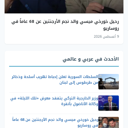
رحيل خورخي ميسي والد نجم الأرجنتين عن 68 عاماً في
روساريو
9 أغسطس 2026
الأحدث في عربي و عالمي
السلطات السورية تعلن إحباط تهريب أسلحة وذخائر
من طرطوس إلى لبنان
وزير الخارجية التركي يتفقد معرض «تلك الليلة» في
وكالة الأناضول بأنقرة
رحيل خورخي ميسي والد نجم الأرجنتين عن 68 عاماً
في روساريو