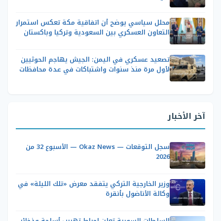
محلل سياسي يوضح أن اتفاقية مكة تعكس استمرار
التعاون العسكري بين السعودية وتركيا وباكستان
تصعيد عسكري في اليمن: الجيش يهاجم الحوثيين
لأول مرة منذ سنوات واشتباكات في عدة محافظات
آخر الأخبار
سجل التوقعات — Okaz News — الأسبوع 32 من
2026
وزير الخارجية التركي يتفقد معرض «تلك الليلة» في
وكالة الأناضول بأنقرة
السلطات السورية تعلن إحباط تهريب أسلحة وذخائر