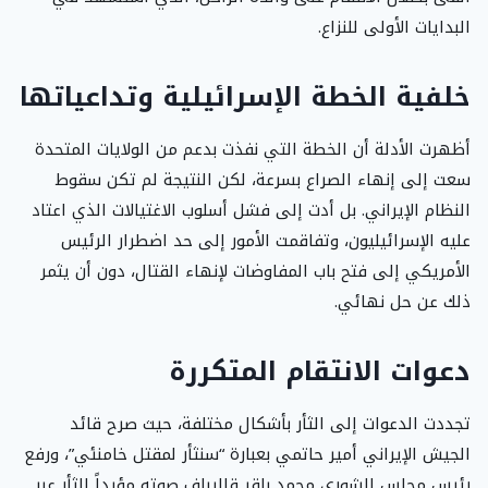
البدايات الأولى للنزاع.
خلفية الخطة الإسرائيلية وتداعياتها
أظهرت الأدلة أن الخطة التي نفذت بدعم من الولايات المتحدة
سعت إلى إنهاء الصراع بسرعة، لكن النتيجة لم تكن سقوط
النظام الإيراني. بل أدت إلى فشل أسلوب الاغتيالات الذي اعتاد
عليه الإسرائيليون، وتفاقمت الأمور إلى حد اضطرار الرئيس
الأمريكي إلى فتح باب المفاوضات لإنهاء القتال، دون أن يثمر
ذلك عن حل نهائي.
دعوات الانتقام المتكررة
تجددت الدعوات إلى الثأر بأشكال مختلفة، حيث صرح قائد
الجيش الإيراني أمير حاتمي بعبارة “سنثأر لمقتل خامنئي”، ورفع
رئيس مجلس الشورى محمد باقر قاليباف صوته مؤيداً للثأر عبر