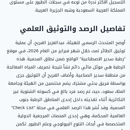
التسجيل الأكثر ندرة من نوعه في سجلات الطيور على مستوى
المملكة العربية السعودية وشبه الجزيرة العربية.
تفاصيل الرصد والتوثيق العلمي
أوضح المتحدث الرسمي للهيئة، عبدالعزيز الفريح، أن عملية
توثيق الطائر تمت خلال شهر فبراير من العام 2026، في موقع
“رطبة سدير الاصطناعية” الواقع ضمن نطاق المحمية. هذه
الرطبة هي موئل مائي دائم نشأ نتيجة تصريف المياه المعالجة
من منطقة سدير الصناعية. وأضاف الفريح أن التوثيق جرى
بواسطة فريق بحثي مشترك يضم مختصين من الهيئة وجامعة
الملك سعود، حيث تم رصد فرد بالغ في كسوته الشتوية غير
التكاثرية أثناء تغذيته داخل إحدى المناطق الرطبة جنوب
المحمية. وقد نُشر هذا الرصد العلمي في مجلة “Check List”
العالمية المحكمة، وهي إحدى المنصات المرجعية الدولية
المتخصصة في أبحاث التنوع البيولوجي وعلم الطيور. تكمن