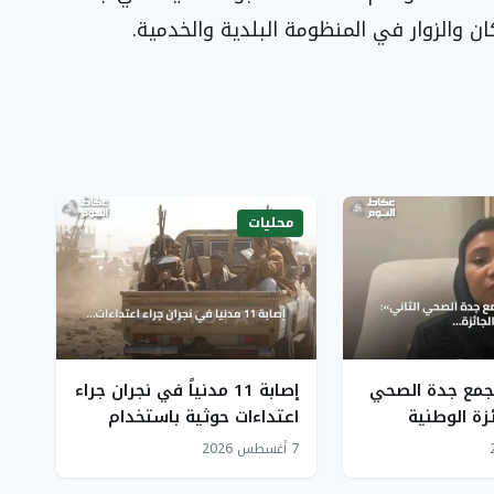
ن والزوار في المنظومة البلدية والخدمية.
محليات
جمع جدة الصحي
إصابة 11 مدنياً في نجران جراء
ئزة الوطنية
اعتداءات حوثية باستخدام
ضى تحفز التطوير
المقذوفات العشوائية
7 أغسطس 2026
يجابي