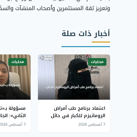
وتعزيز ثقة المستثمرين وأصحاب المنشآت والسكا
أخبار ذات صلة
محليات
محليات
اعتماد برنامج طب أمراض
مسؤولة بـ«ت
الروماتيزم للكبار في حائل
الثاني»: الجا
يقلل حاجة المرضى للسفر
لسلامة المر
7 أغسطس 2026
7 أغسطس 2026
والتنافس الإ