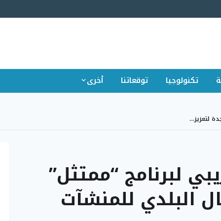
ة
تكنولوجيا
توقعاتنا
أخرى
دة لتعزيز…
بي لبرنامج “ممتثل”
ال البلدي للمنشآت