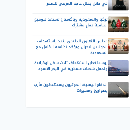
في حائل يقلل حاجة المرضى للسفر
تركيا والسعودية وباكستان تستعد لتوقيع
اتفاقية دفاع مشترك
مجلس التعاون الخليجي يندد باستهداف
الحوثيين لنجران ويؤكد تضامنه الكامل مع
السعودية
روسيا تعلن استهداف ثلاث سفن أوكرانية
وتحمل شحنات عسكرية في البحر الأسود
الدفاع اليمنية: الحوثيون يستهدفون مأرب
بصواريخ ومسيرات