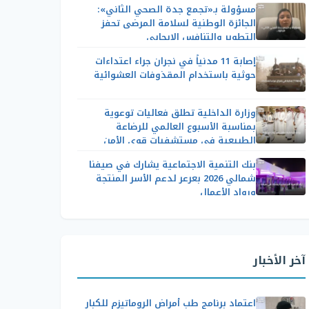
مسؤولة بـ«تجمع جدة الصحي الثاني»:
الجائزة الوطنية لسلامة المرضى تحفز
التطوير والتنافس الإيجابي
إصابة 11 مدنياً في نجران جراء اعتداءات
حوثية باستخدام المقذوفات العشوائية
وزارة الداخلية تطلق فعاليات توعوية
بمناسبة الأسبوع العالمي للرضاعة
الطبيعية في مستشفيات قوى الأمن
بنك التنمية الاجتماعية يشارك في صيفنا
شمالي 2026 بعرعر لدعم الأسر المنتجة
ورواد الأعمال
آخر الأخبار
اعتماد برنامج طب أمراض الروماتيزم للكبار