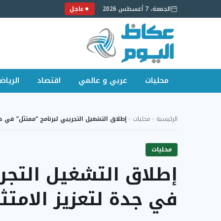
الجمعة، 7 أغسطس 2026
عاجل
محليات
عربي و عالمي
اقتصاد
الرياض
لتجاوز
لى
الرئيسية
›
محليات
›
إطلاق التشغيل التجريبي لبرنامج “ممتثل” في ج
لمحتوى
محليات
إطلاق التشغيل التجري
في جدة لتعزيز الامتث