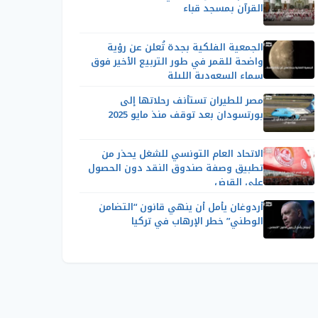
القرآن بمسجد قباء
الجمعية الفلكية بجدة تُعلن عن رؤية
واضحة للقمر في طور التربيع الأخير فوق
سماء السعودية الليلة
مصر للطيران تستأنف رحلاتها إلى
بورتسودان بعد توقف منذ مايو 2025
الاتحاد العام التونسي للشغل يحذر من
تطبيق وصفة صندوق النقد دون الحصول
على القرض
أردوغان يأمل أن ينهي قانون “التضامن
الوطني” خطر الإرهاب في تركيا