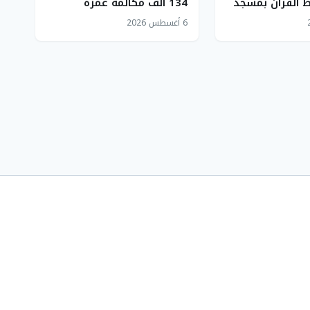
 القرآن بمسجد
134 ألف مكالمة عمرة
ويسجل 91% رضا عبر 11 لغة
6 أغسطس 2026