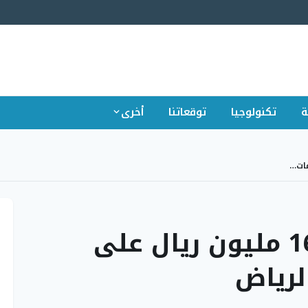
ة
تكنولوجيا
توقعاتنا
أخرى
غرامات بيئية تتجاوز 16 مليون ريال على
لرياض