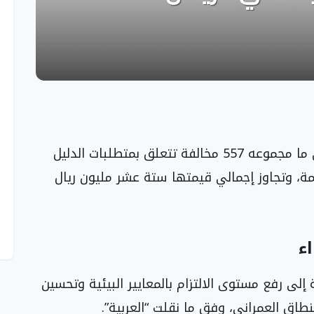
أصدر المركز الوطني للرقابة على الالتزام البيئي ما مجموعه 557 مخالفة تتعلق بمتطلبات الدليل
صمة، وتجاوز إجمالي قيمتها ستة عشر مليون ريال
ء
 إلى رفع مستوى الالتزام بالمعايير البيئية وتحسين
نطاق العمراني، وفق ما نقلت “العربية”.