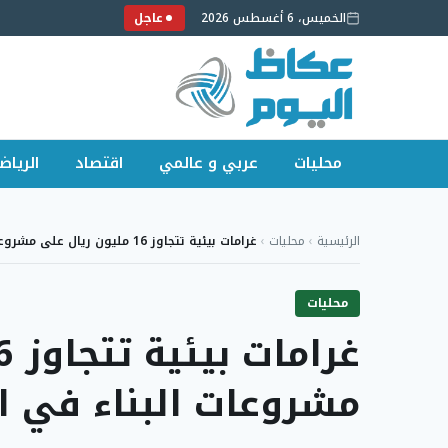
الخميس، 6 أغسطس 2026
عاجل
محليات
عربي و عالمي
اقتصاد
الرياض
لتجاوز
لى
الرئيسية
›
محليات
›
غرامات بيئية تتجاوز 16 مليون ريال على مشروعات…
لمحتوى
محليات
مشروعات البناء في ا