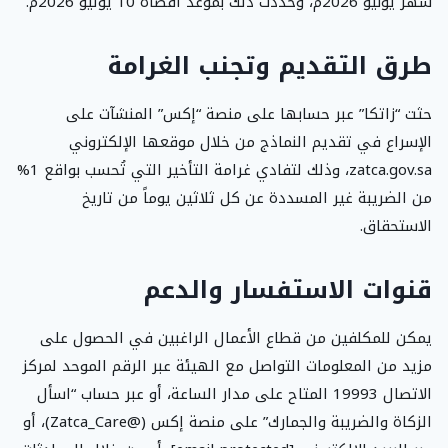
شهر يونيو 2026م، وحددت ذلك بموعد أقصاه 10 يوليو 2026م.
طرق التقديم وتجنب الغرامة
حثت “زاتكا” عبر حسابها على منصة “إكس” المنشآت على
الإسراع في تقديم النماذج من خلال موقعها الإلكتروني
zatca.gov.sa، وذلك لتفادي غرامة التأخير التي تُحسب بواقع 1%
من الضريبة غير المسددة عن كل ثلاثين يوماً من تاريخ
الاستحقاق.
قنوات الاستفسار والدعم
يمكن للمكلفين من قطاع الأعمال الراغبين في الحصول على
مزيد من المعلومات التواصل مع الهيئة عبر الرقم الموحد لمركز
الاتصال 19993 المتاح على مدار الساعة، أو عبر حساب “اسأل
الزكاة والضريبة والجمارك” على منصة إكس (@Zatca_Care)، أو