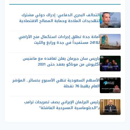
التحالف البحري الدفاعي: إدراك دولي مشترك
لتهديدات الملاحة وحماية المصالح الاقتصادية
أمانة جدة تطلق إجراءات استكمال منح الأراضي
لـ2418 مستفيداً في جدة ورابغ والليث
باريس سان جيرمان يعلن تعاقده مع ماغنيس
أكليوش من موناكو بعقد حتى 2031
الأسهم السعودية تنهي الأسبوع بخسائر.. المؤشر
العام يهبط 76 نقطة
رئيس البرلمان الإيراني يصف تصريحات ترامب
بـ”الدبلوماسية المسرحية الفاشلة”