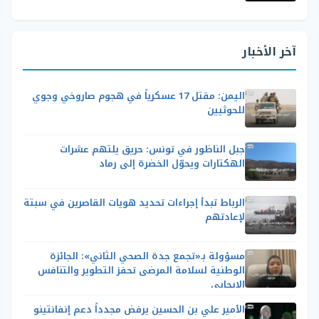
آخر الأخبار
اليمن: مقتل 17 عسكرياً في هجوم صاروخي وجوي
للحوثيين
جبل الناظور في تونس: حريق يلتهم عشرات
الهكتارات ويحوّل الخضرة إلى رماد
الرباط تبدأ إجراءات تحديد هويات القاصرين في سبتة
لإعادتهم
مسؤولة بـ«تجمع جدة الصحي الثاني»: الجائزة
الوطنية لسلامة المرضى تحفز التطوير والتنافس
الإيجابي
الأمير علي بن الحسين يرفض مجدداً دعم إنفانتينو