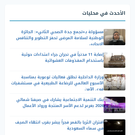
الأحدث في محليات
مسؤولة بـ«تجمع جدة الصحي الثاني»: الجائزة
الوطنية لسلامة المرضى تحفز التطوير والتنافس
الإيجابي
إصابة 11 مدنياً في نجران جراء اعتداءات حوثية
باستخدام المقذوفات العشوائية
وزارة الداخلية تطلق فعاليات توعوية بمناسبة
الأسبوع العالمي للرضاعة الطبيعية في مستشفيات
قوى الأمن
بنك التنمية الاجتماعية يشارك في صيفنا شمالي
2026 بعرعر لدعم الأسر المنتجة ورواد الأعمال
اقتران الثريا بالقمر فجراً يبشر بقرب انتهاء الصيف
في سماء السعودية