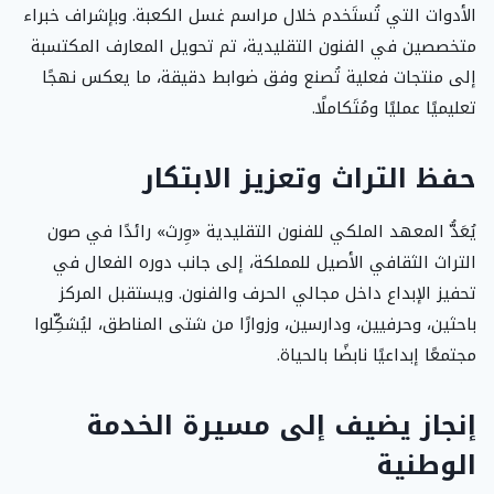
الأدوات التي تُستَخدم خلال مراسم غسل الكعبة. وبإشراف خبراء
متخصصين في الفنون التقليدية، تم تحويل المعارف المكتسبة
إلى منتجات فعلية تُصنع وفق ضوابط دقيقة، ما يعكس نهجًا
تعليميًا عمليًا ومُتَكاملًا.
حفظ التراث وتعزيز الابتكار
يُعَدُّ المعهد الملكي للفنون التقليدية «وِرث» رائدًا في صون
التراث الثقافي الأصيل للمملكة، إلى جانب دوره الفعال في
تحفيز الإبداع داخل مجالي الحرف والفنون. ويستقبل المركز
باحثين، وحرفيين، ودارسين، وزوارًا من شتى المناطق، ليُشكِّلوا
مجتمعًا إبداعيًا نابضًا بالحياة.
إنجاز يضيف إلى مسيرة الخدمة
الوطنية