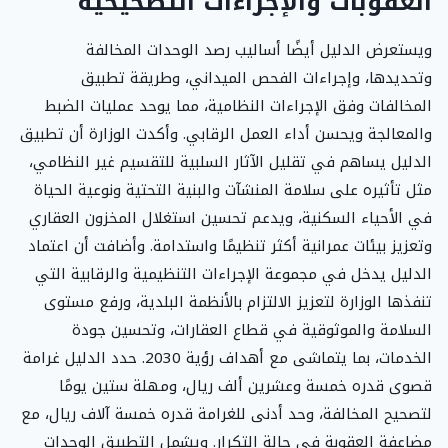
العقوبات والإجراءات التصحيحية
ويستعرض الدليل أيضًا أساليب رصد الوحدات المخالفة
وتحديدها، وإجراءات الفحص الميداني، وطريقة تطبيق
المخالفات وفق الإجراءات النظامية، مما يوحد عمليات الضبط
والمعالجة ويحسن أداء العمل الرقابي. وأكدت الوزارة أن تطبيق
الدليل يساهم في تقليل الآثار السلبية للتقسيم غير النظامي،
مثل تأثيره على سلامة المنشآت والبنية التحتية ونوعية الحياة
في الأحياء السكنية، ويدعم تحسين استغلال المخزون العقاري
وتعزيز بيئات عمرانية أكثر تنظيمًا واستدامة. وأضافت أن اعتماد
الدليل يدخل في مجموعة الإجراءات التنظيمية والرقابية التي
تنفذها الوزارة لتعزيز الالتزام بالأنظمة البلدية، ورفع مستوى
السلامة والموثوقية في قطاع العقارات، وتحسين جودة
الخدمات، بما يتماشى مع أهداف رؤية 2030. حدد الدليل غرامة
قصوى قدره خمسة وعشرين ألف ريال، ومهلة ستين يومًا
لتصحيح المخالفة، وحد أدنى للغرامة قدره خمسة آلاف ريال، مع
مضاعفة العقوبة في حالة التكرار. ويشمل التطبيق الوحدات