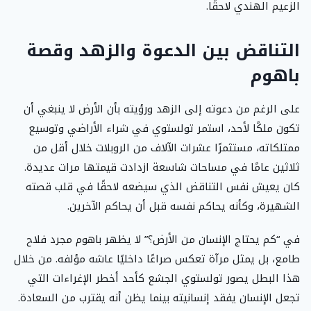
الزعيم الهندي لاحقًا.
التناقض بين الدعوة والزهد وقصة
باهوم
على الرغم من دعوته إلى الزهد ورؤيته بأن الأرض لا ينبغي أن
تكون ملكًا لأحد، استمر تولستوي في شراء الأراضي وتوسيع
ممتلكاته، مستثمرًا عشرات الآلاف من الروبلات خلال أقل من
ثلاثين عامًا في مساحات شاسعة ازدادت قيمتها مرات عديدة.
كان يعيش نفس التناقض الذي سيضعه لاحقًا في قلب قصته
الشهيرة، وكأنه يحاكم نفسه قبل أن يحاكم الآخرين.
في “كم يحتاج الإنسان من الأرض؟” لا يظهر باهوم مجرد فلاح
طامع، بل يمثل مرآة تعكس صراعًا داخليًا عاشه مؤلفه. من خلال
هذا البطل يصور تولستوي الجشع كأحد أخطر الإغراءات التي
تجعل الإنسان يفقد إنسانيته بينما يظن أنه يقترب من السعادة.