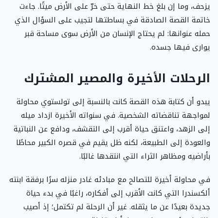
يزحف، وما إن بلغ خط النهاية حتى خرّ على الأرض ميتًا. جاءت
خاتمة القصة الصادقة في بساطتها لتجيب على السؤال الذي
حمله عنوانها: لم يحتاج الإنسان من الأرض سوى مساحة قبر
يوارى فيها جسده.
الرحلات الأخيرة والمصير المشترك
يبدو أن كتابة هذه القصة كانت بالنسبة إلى تولستوي محاولة
لمواجهة تناقضاته الشخصية. في سنواته الأخيرة ازداد ميله
إلى الزهد، واعتنق حياة أقرب إلى التقشف، ودافع عن النباتية
والعودة إلى الطبيعة، لكنه ظل يقيم في قصره الكبير محاطًا
بأراضيه ومظاهر الثراء التي انتقدها غالبًا.
في محاولة أخيرة للتصالح مع مبادئه غادر منزله سرًا برفقة ابنته
ألكسندرا التي كانت الأقرب إلى أفكاره، راغبًا في بدء حياة
جديدة بعيدًا عن ما يثقله. غير أن الرحلة لم تكتمل؛ إذ أصيب