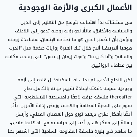
الأعمال الكبرى والأزمة الوجودية
في ممتلكاته بدأ اهتمامه يتوسع من التعليم إلى الدين
والسياسة والأخلاق، مائلًا نحو رؤية روحية تدعو إلى اللاعنف
وتؤمن بأن الضمير الحي هو ما يحتاجه الإنسان. بمساعدة زوجته
صوفيا أندرييفنا أنتج خلال تلك الفترة روايات ضخمة مثل “الحرب
والسلام” و”آنا كارينينا” و”موت إيفان إيليتش” التي رسخت مكانته
بين عظماء الروائيين.
لكن النجاح الأدبي لم يجلب له السكينة؛ بل قاده إلى أزمة
وجودية عميقة دفعته لإعادة تقييم حياته بالكامل. صاغ
thereafter فلسفة عرفت لاحقًا بالمسيحية اللاسلطوية التي
تقوم على المحبة المطلقة واللاعنف ورفض إدانة الآخرين. تأثر
أيضًا بأفكار هنري ديفيد ثورو حول العصيان المدني، وأرسل
رسالة إلى مفكر هندي أدت إلى مراسلته مع المهاتما غاندي،
ما ساهم في بلورة فلسفة المقاومة السلمية التي اشتهر بها